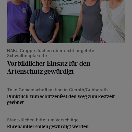
NABU Gruppe Jüchen überreicht begehrte
Schwalbenplakette
Vorbildlicher Einsatz für den
Artenschutz gewürdigt
Tolle Gemeinschaftsaktion in Gierath/Gubberath
Pünktlich zum Schützenfest den Weg zum Festzelt geebne
Pünktlich zum Schützenfest den Weg zum Festzelt
geebnet
Stadt Jüchen bittet um Vorschläge
Ehrenamtler sollen gewürdigt werden
Ehrenamtler sollen gewürdigt werden