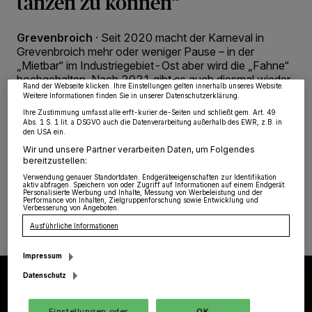
tanzen zu können“
Wir und unsere
218
-Partner speichern und greifen auf personenbezogene Daten
wie Browserdaten oder eindeutige Kennungen auf Ihrem Gerät zu. Durch Auswahl
von OK aktivieren Sie Tracking-Technologien für die unter „Wir und unsere
Grevenbroich
·
Seit 2020 macht der Karneval in
Partner verarbeiten Daten, um Ihnen Dienste bereitzustellen“ aufgeführten
Zwecke. Wenn Tracker deaktiviert sind, sind manche Inhalte und Anzeigen
Grevenbroich mehr oder weniger Pause – in der
möglicherweise nicht mehr so relevant für Sie. Sie können dieses Menü jederzeit
„Mietbar“ im Industriegebiet-Ost aber wird die „Fahne“
wieder aufrufen, um Ihre Einstellungen zu ändern oder Ihre Einwilligung zu
hochgehalten. Nach 2021 gibt es auch diesmal wieder
widerrufen, indem Sie auf den Link Einstellungen oder Ablehnen am unteren
Rand der Webseite klicken. Ihre Einstellungen gelten innerhalb unseres Website.
zum Sessionsstart die „Jecke Mietbar“. „Nie mehr
Weitere Informationen finden Sie in unserer Datenschutzerklärung.
Fastelovend – nicht mit uns“ lautet das Motto. Die
Ihre Zustimmung umfasst alle erft-kurier.de-Seiten und schließt gem. Art. 49
Organisatoren Dustin Thissen und Marc Pesch freuen
Abs. 1 S. 1 lit. a DSGVO auch die Datenverarbeitung außerhalb des EWR, z.B. in
sich auf viele verkleidete Gäste.
den USA ein.
Wir und unsere Partner verarbeiten Daten, um Folgendes
bereitzustellen:
Verwendung genauer Standortdaten. Endgeräteeigenschaften zur Identifikation
aktiv abfragen. Speichern von oder Zugriff auf Informationen auf einem Endgerät.
25.09.2022 , 08:39 Uhr
Eine Minute Lesezeit
Personalisierte Werbung und Inhalte, Messung von Werbeleistung und der
Performance von Inhalten, Zielgruppenforschung sowie Entwicklung und
Verbesserung von Angeboten.
Ausführliche Informationen
Impressum
Datenschutz
Einstellungen oder
OK