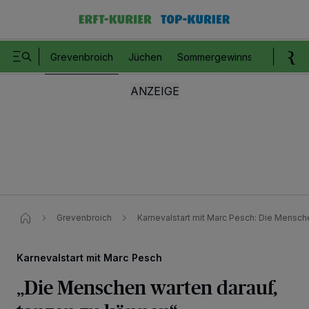
Grevenbroich
Jüchen
Sommergewinnspiel
Romm
Grevenbroich
Karnevalstart mit Marc Pesch​: Die Mensch
Karnevalstart mit Marc Pesch
„Die Menschen warten darauf,