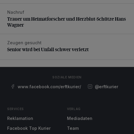
Nachruf
Trauer um Heimatforscher und Herzblut-Schütze Hans W
Trauer um Heimatforscher und Herzblut-Schütze Hans
Wagner
Zeugen gesucht
Senior wird bei Unfall schwer verletzt
Senior wird bei Unfall schwer verletzt
SOZIALE MEDIEN
www.facebook.com/erftkurier/
@erftkurier
SERVICES
VERLAG
Reklamation
Mediadaten
Facebook Top Kurier
Team