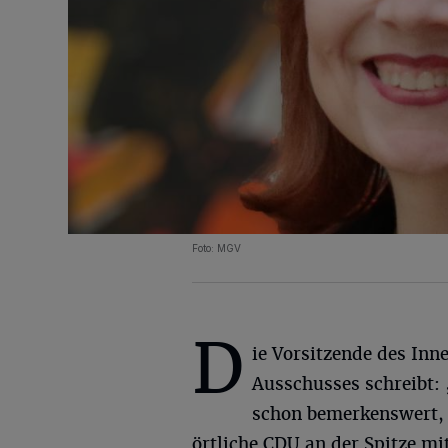
Foto: MGV
D
ie Vorsitzende des Inn
Ausschusses schreibt: 
schon bemerkenswert, m
örtliche CDU an der Spitze mi