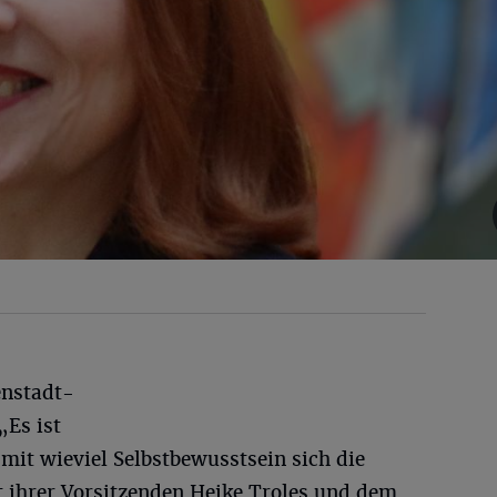
enstadt-
„Es ist
it wieviel Selbstbewusstsein sich die
t ihrer Vorsitzenden Heike Troles und dem