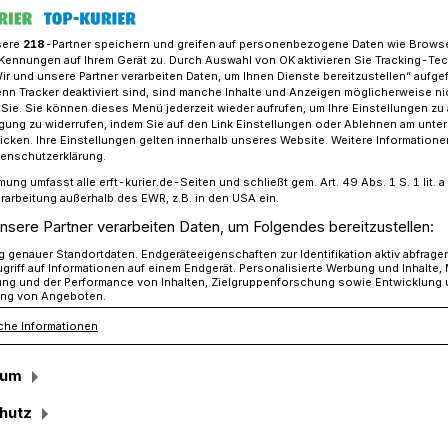
sere
218
-Partner speichern und greifen auf personenbezogene Daten wie Brows
Kennungen auf Ihrem Gerät zu. Durch Auswahl von OK aktivieren Sie Tracking-Te
Wir und unsere Partner verarbeiten Daten, um Ihnen Dienste bereitzustellen“ aufge
 "20 Jahre Plan- und Ideenlosigkeit bei der CDU"
n Tracker deaktiviert sind, sind manche Inhalte und Anzeigen möglicherweise ni
r Sie. Sie können dieses Menü jederzeit wieder aufrufen, um Ihre Einstellungen zu
ligung zu widerrufen, indem Sie auf den Link Einstellungen oder Ablehnen am unte
icken. Ihre Einstellungen gelten innerhalb unseres Website. Weitere Informationen
tenschutzerklärung.
mung umfasst alle erft-kurier.de-Seiten und schließt gem. Art. 49 Abs. 1 S. 1 lit
eenlosigkeit“
rarbeitung außerhalb des EWR, z.B. in den USA ein.
nsere Partner verarbeiten Daten, um Folgendes bereitzustellen:
genauer Standortdaten. Endgeräteeigenschaften zur Identifikation aktiv abfrage
griff auf Informationen auf einem Endgerät. Personalisierte Werbung und Inhalte
te im Erft-Kurier am vergangenen
ung und der Performance von Inhalten, Zielgruppenforschung sowie Entwicklung
ng von Angeboten.
rum nutzt die Stadt das für die City
che Informationen
ompt gibt es eine umfassend-lange
tadt-Bürgermeisterin“ Martina Suermann-
sum
veröffentlicht wird.
hutz