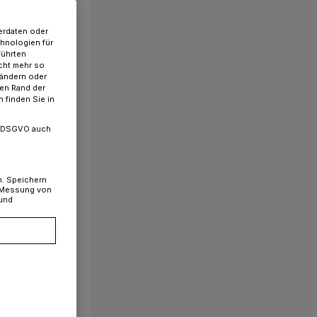
erdaten oder
chnologien für
führten
cht mehr so
 ändern oder
ren Rand der
 finden Sie in
. a DSGVO auch
n. Speichern
, Messung von
 und