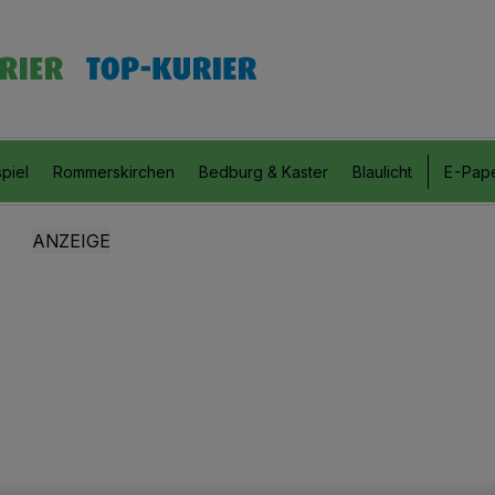
piel
Rommerskirchen
Bedburg & Kaster
Blaulicht
E-Pap