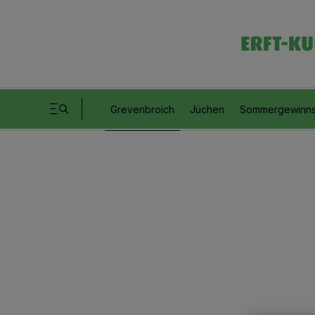
Grevenbroich
Jüchen
Sommergewinns