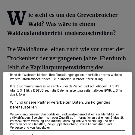
W
ie steht es um den Grevenbroicher
Wald? Was wäre in einem
Waldzustandsbericht niederzuschreiben?
Wir und unsere
218
-Partner speichern und greifen auf personenbezogene Daten
wie Browserdaten oder eindeutige Kennungen auf Ihrem Gerät zu. Durch Auswahl
Die Waldbäume leiden nach wie vor unter der
von OK aktivieren Sie Tracking-Technologien für die unter „Wir und unsere
Partner verarbeiten Daten, um Ihnen Dienste bereitzustellen“ aufgeführten
Trockenheit der vergangenen Jahre. Hierdurch
Zwecke. Wenn Tracker deaktiviert sind, sind manche Inhalte und Anzeigen
möglicherweise nicht mehr so relevant für Sie. Sie können dieses Menü jederzeit
fehlt die Kapillarpumpenwirkung des
wieder aufrufen, um Ihre Einstellungen zu ändern oder Ihre Einwilligung zu
widerrufen, indem Sie auf den Link Einstellungen oder Ablehnen am unteren
Rand der Webseite klicken. Ihre Einstellungen gelten innerhalb unseres Website.
Versorgungswassers – insbesondere für die
Weitere Informationen finden Sie in unserer Datenschutzerklärung.
älteren Bäume – zu einem vitalen Wachstum.
Ihre Zustimmung umfasst alle erft-kurier.de-Seiten und schließt gem. Art. 49
Abs. 1 S. 1 lit. a DSGVO auch die Datenverarbeitung außerhalb des EWR, z.B. in
Hierdurch sind in erster Linie Eschen und
den USA ein.
Wir und unsere Partner verarbeiten Daten, um Folgendes
Ahorn vorbelastet, was man als
bereitzustellen:
Primärschädigung bezeichnet. In der Folge
Verwendung genauer Standortdaten. Endgeräteeigenschaften zur Identifikation
aktiv abfragen. Speichern von oder Zugriff auf Informationen auf einem Endgerät.
legen sich Sekundärschädigungen auf die
Personalisierte Werbung und Inhalte, Messung von Werbeleistung und der
Performance von Inhalten, Zielgruppenforschung sowie Entwicklung und
Verbesserung von Angeboten.
Waldbäume, die dann mortal sind. Bei der