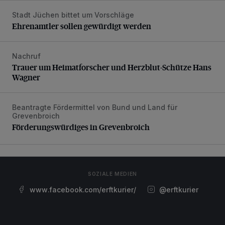
Stadt Jüchen bittet um Vorschläge
Ehrenamtler sollen gewürdigt werden
Ehrenamtler sollen gewürdigt werden
Nachruf
Trauer um Heimatforscher und Herzblut-Schütze Hans W
Trauer um Heimatforscher und Herzblut-Schütze Hans
Wagner
Beantragte Fördermittel von Bund und Land für
Förderungswürdiges in Grevenbroich
Grevenbroich
Förderungswürdiges in Grevenbroich
SOZIALE MEDIEN
www.facebook.com/erftkurier/
@erftkurier