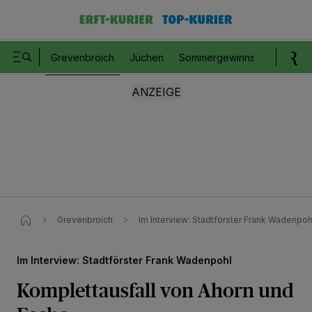
Grevenbroich
Jüchen
Sommergewinnspiel
Romm
Grevenbroich
Im Interview: Stadtförster Frank Wadenpoh
Im Interview: Stadtförster Frank Wadenpohl
Komplettausfall von Ahorn und