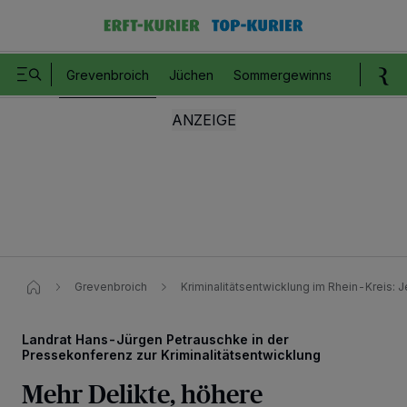
Grevenbroich
Jüchen
Sommergewinnspiel
Romm
Grevenbroich
Kriminalitätsentwicklung​ im Rhein-Kreis: J
Landrat Hans-Jürgen Petrauschke in der
Pressekonferenz zur Kriminalitätsentwicklung
Mehr Delikte, höhere