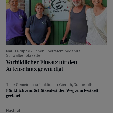
NABU Gruppe Jüchen überreicht begehrte
Schwalbenplakette
Vorbildlicher Einsatz für den
Artenschutz gewürdigt
Tolle Gemeinschaftsaktion in Gierath/Gubberath
Pünktlich zum Schützenfest den Weg zum Festzelt geebne
Pünktlich zum Schützenfest den Weg zum Festzelt
geebnet
Nachruf
Trauer um Heimatforscher und Herzblut-Schütze Hans W