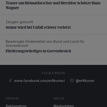
Trauer um Heimatforscher und Herzblut-Schütze Hans
Wagner
Zeugen gesucht
Senior wird bei Unfall schwer verletzt
Senior wird bei Unfall schwer verletzt
Beantragte Fördermittel von Bund und Land für
Förderungswürdiges in Grevenbroich
Grevenbroich
Förderungswürdiges in Grevenbroich
SOZIALE MEDIEN
www.facebook.com/erftkurier/
@erftkurier
SERVICES
VERLAG
Reklamation
Mediadaten