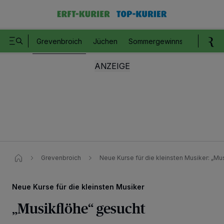
Grevenbroich
Jüchen
Sommergewinnspiel
Romm
Grevenbroich
Neue Kurse für die kleinsten Musiker: „Mus
Neue Kurse für die kleinsten Musiker
„Musikflöhe“ gesucht