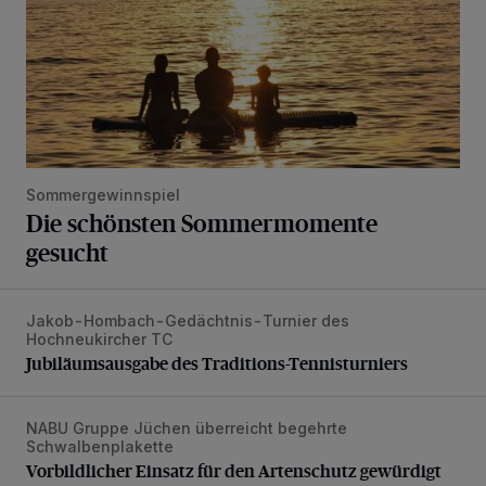
Sommergewinnspiel
Die schönsten Sommermomente
gesucht
Jakob-Hombach-Gedächtnis-Turnier des
Jubiläumsausgabe des Traditions-Tennisturniers
Hochneukircher TC
Jubiläumsausgabe des Traditions-Tennisturniers
NABU Gruppe Jüchen überreicht begehrte
Vorbildlicher Einsatz für den Artenschutz gewürdigt
Schwalbenplakette
Vorbildlicher Einsatz für den Artenschutz gewürdigt