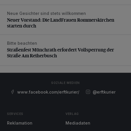
Neue Gesichter sind stets willkommen
Neuer Vorstand: Die LandFrauen Rommerskirchen starten 
Neuer Vorstand: Die LandFrauen Rommerskirchen
starten durch
Bitte beachten
Straßenfest Münchrath erfordert Vollsperrung der Straße 
Straßenfest Münchrath erfordert Vollsperrung der
Straße Am Reiherbusch
SOZIALE MEDIEN
www.facebook.com/erftkurier/
@erftkurier
SERVICES
VERLAG
Reklamation
Mediadaten