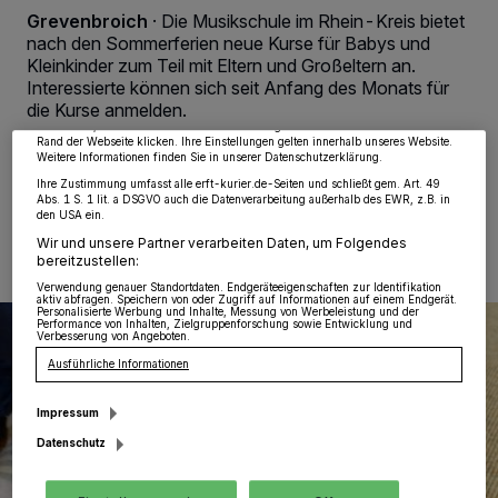
Grevenbroich
·
Die Musikschule im Rhein-Kreis bietet
Wir und unsere
218
-Partner speichern und greifen auf personenbezogene Daten
wie Browserdaten oder eindeutige Kennungen auf Ihrem Gerät zu. Durch Auswahl
nach den Sommerferien neue Kurse für Babys und
von OK aktivieren Sie Tracking-Technologien für die unter „Wir und unsere
Kleinkinder zum Teil mit Eltern und Großeltern an.
Partner verarbeiten Daten, um Ihnen Dienste bereitzustellen“ aufgeführten
Zwecke. Wenn Tracker deaktiviert sind, sind manche Inhalte und Anzeigen
Interessierte können sich seit Anfang des Monats für
möglicherweise nicht mehr so relevant für Sie. Sie können dieses Menü jederzeit
die Kurse anmelden.
wieder aufrufen, um Ihre Einstellungen zu ändern oder Ihre Einwilligung zu
widerrufen, indem Sie auf den Link Einstellungen oder Ablehnen am unteren
Rand der Webseite klicken. Ihre Einstellungen gelten innerhalb unseres Website.
Weitere Informationen finden Sie in unserer Datenschutzerklärung.
Ihre Zustimmung umfasst alle erft-kurier.de-Seiten und schließt gem. Art. 49
Abs. 1 S. 1 lit. a DSGVO auch die Datenverarbeitung außerhalb des EWR, z.B. in
03.04.2024 , 10:04 Uhr
Eine Minute Lesezeit
den USA ein.
Wir und unsere Partner verarbeiten Daten, um Folgendes
bereitzustellen:
Verwendung genauer Standortdaten. Endgeräteeigenschaften zur Identifikation
aktiv abfragen. Speichern von oder Zugriff auf Informationen auf einem Endgerät.
Personalisierte Werbung und Inhalte, Messung von Werbeleistung und der
Performance von Inhalten, Zielgruppenforschung sowie Entwicklung und
Verbesserung von Angeboten.
Ausführliche Informationen
Impressum
Datenschutz