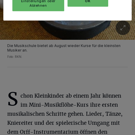
Einstellungen oder
OK
Ablehnen
Die Musikschule bietet ab August wieder Kurse für die kleinsten
Musiker an.
Foto: RKN.
S
chon Kleinkinder ab einem Jahr können
im Mini-Musikflöhe-Kurs ihre ersten
musikalischen Schritte gehen. Lieder, Tänze,
Kniereiter und der spielerische Umgang mit
dem Orff-Instrumentarium öffnen den