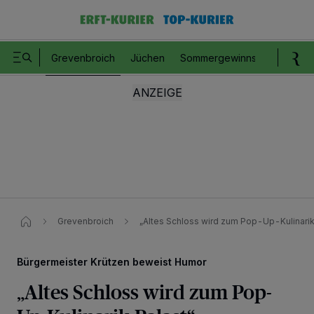
Grevenbroich
Jüchen
Sommergewinnspiel
Romm
Grevenbroich
„Altes Schloss wird zum Pop-Up-Kulinarik
Bürgermeister Krützen beweist Humor
„Altes Schloss wird zum Pop-