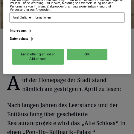
aktiv abfragen. Speichern von oder Zugriff auf Informationen auf einem Endgerät.
Personalisierte Werbung und Inhalte, Messung von Werbeleistung und der
Performance von Inhalten, Zielgruppenforschung sowie Entwicklung und
Verbesserung von Angeboten.
Ausführliche Informationen
Impressum
Konzeptzeichnung zeigt möglichen Schloss-Umbau.
Datenschutz
Foto: SGV.
Einstellungen oder
OK
Ablehnen
A
uf der Homepage der Stadt stand
nämlich am gestrigen 1. April zu lesen:
Nach langen Jahren des Leerstands und der
Enttäuschung über gescheiterte
Restaurantprojekte wird das „Alte Schloss“ in
einen „Pop-Up-Kulinarik-Palast“