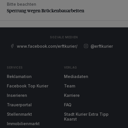
Bitte beachten
Sperrung wegen Brückenbauarbeiten
Sperrung wegen Brückenbauarbeiten
SOZIALE MEDIEN
www.facebook.com/erftkurier/
@erftkurier
SERVICES
VERLAG
Reklamation
Mediadaten
Facebook Top Kurier
Team
Inserieren
Karriere
Trauerportal
FAQ
Stellenmarkt
Stadt Kurier Extra Tipp
Kaarst
Immobilienmarkt