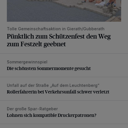
Tolle Gemeinschaftsaktion in Gierath/Gubberath
Pünktlich zum Schützenfest den Weg
zum Festzelt geebnet
Sommergewinnspiel
Die schönsten Sommermomente gesucht
Die schönsten Sommermomente gesucht
Unfall auf der Straße „Auf dem Leuchtenberg“
Rollerfahrerin bei Verkehrsunfall schwer verletzt
Rollerfahrerin bei Verkehrsunfall schwer verletzt
Der große Spar-Ratgeber
Lohnen sich kompatible Druckerpatronen?
Lohnen sich kompatible Druckerpatronen?