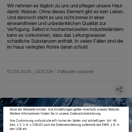
Wir nehmen es täglich zu uns und pflegen unsere Haut
damit: Wasser. Ohne dieses Element gibt es kein Leben.
Und dennoch steht es uns nicht immer in einer
einwandfreien und unbedenklichen Qualität zur
Verfügung. Selbst in hochentwickelten Industrieländern
kann es vorkommen, dass das Leitungswasser
schädliche Substanzen enthält. In vielen Fällen sind die
im Haus verlegten Rohre daran schuld.
02.04.2024 , 14:31 Uhr
3 Minuten Lesezeit
Wir und unsere
218
-Partner speichern und greifen auf personenbezogene Daten
wie Browserdaten oder eindeutige Kennungen auf Ihrem Gerät zu. Durch Auswahl
von OK aktivieren Sie Tracking-Technologien für die unter „Wir und unsere
Partner verarbeiten Daten, um Ihnen Dienste bereitzustellen“ aufgeführten
Zwecke. Wenn Tracker deaktiviert sind, sind manche Inhalte und Anzeigen
möglicherweise nicht mehr so relevant für Sie. Sie können dieses Menü jederzeit
wieder aufrufen, um Ihre Einstellungen zu ändern oder Ihre Einwilligung zu
widerrufen, indem Sie auf den Link Einstellungen oder Ablehnen am unteren
Rand der Webseite klicken. Ihre Einstellungen gelten innerhalb unseres Website.
Weitere Informationen finden Sie in unserer Datenschutzerklärung.
Ihre Zustimmung umfasst alle erft-kurier.de-Seiten und schließt gem. Art. 49
Abs. 1 S. 1 lit. a DSGVO auch die Datenverarbeitung außerhalb des EWR, z.B. in
den USA ein.