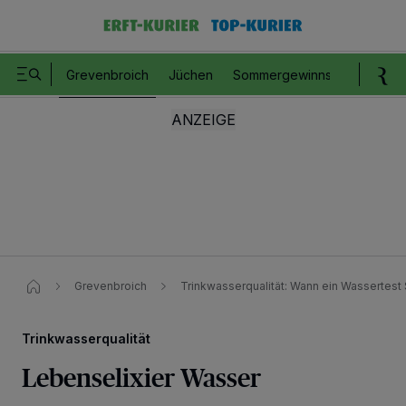
Grevenbroich
Jüchen
Sommergewinnspiel
Romm
Grevenbroich
Trinkwasserqualität: Wann ein Wassertest
Trinkwasserqualität
Lebenselixier Wasser