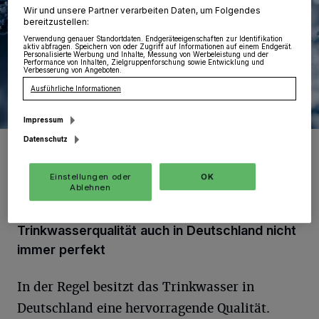
Wir und unsere Partner verarbeiten Daten, um Folgendes
bereitzustellen:
Verwendung genauer Standortdaten. Endgeräteeigenschaften zur Identifikation
aktiv abfragen. Speichern von oder Zugriff auf Informationen auf einem Endgerät.
Personalisierte Werbung und Inhalte, Messung von Werbeleistung und der
Performance von Inhalten, Zielgruppenforschung sowie Entwicklung und
Verbesserung von Angeboten.
Ausführliche Informationen
Impressum
Foto: Pixabay/PublicDomainPictures
Datenschutz
Einstellungen oder
OK
Ablehnen
Trinkwasserqualität auch in Deutschland nicht
immer perfekt
In der Regel besitzt das Trinkwasser in
Deutschland eine hervorragende Qualität.