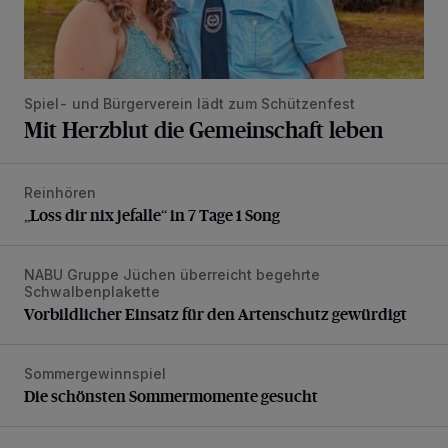
Spiel- und Bürgerverein lädt zum Schützenfest
Mit Herzblut die Gemeinschaft leben
Reinhören
„Loss dir nix jefalle“ in 7 Tage 1 Song
„Loss dir nix jefalle“ in 7 Tage 1 Song
NABU Gruppe Jüchen überreicht begehrte
Vorbildlicher Einsatz für den Artenschutz gewürdigt
Schwalbenplakette
Vorbildlicher Einsatz für den Artenschutz gewürdigt
Sommergewinnspiel
Die schönsten Sommermomente gesucht
Die schönsten Sommermomente gesucht