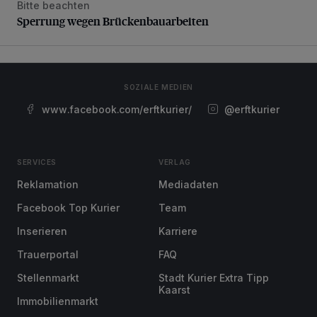
Bitte beachten
Sperrung wegen Brückenbauarbeiten
Sperrung wegen Brückenbauarbeiten
SOZIALE MEDIEN
www.facebook.com/erftkurier/
@erftkurier
SERVICES
VERLAG
Reklamation
Mediadaten
Facebook Top Kurier
Team
Inserieren
Karriere
Trauerportal
FAQ
Stellenmarkt
Stadt Kurier Extra Tipp
Kaarst
Immobilienmarkt