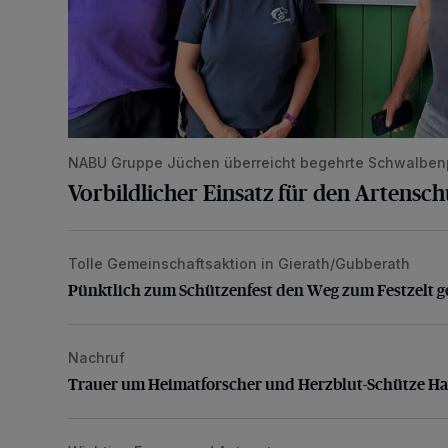
NABU Gruppe Jüchen überreicht begehrte Schwalben
Vorbildlicher Einsatz für den Artensc
Tolle Gemeinschaftsaktion in Gierath/Gubberath
Pünktlich zum Schützenfest den Weg zum Festzelt 
Pünktlich zum Schützenfest den Weg zum Festzelt g
Nachruf
Trauer um Heimatforscher und Herzblut-Schütze H
Trauer um Heimatforscher und Herzblut-Schütze H