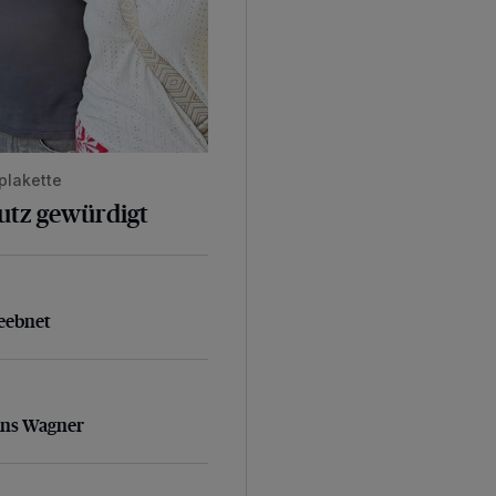
plakette
hutz gewürdigt
geebnet
eebnet
ans Wagner
ans Wagner