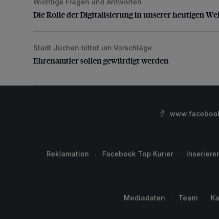
Wichtige Fragen und Antworten
Die Rolle der Digitalisierung in unserer heutigen Welt
Die Rolle der Digitalisierung in unserer heutigen We
Stadt Jüchen bittet um Vorschläge
Ehrenamtler sollen gewürdigt werden
Ehrenamtler sollen gewürdigt werden
www.facebook.
Reklamation
Facebook Top Kurier
Inseriere
Mediadaten
Team
Ka