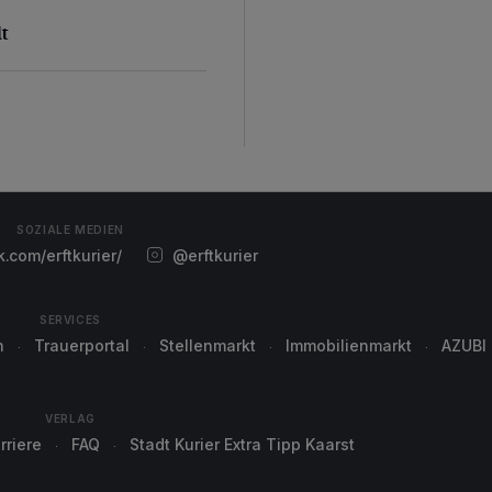
lt
SOZIALE MEDIEN
com/erftkurier/
@erftkurier
SERVICES
n
Trauerportal
Stellenmarkt
Immobilienmarkt
AZUBI
VERLAG
rriere
FAQ
Stadt Kurier Extra Tipp Kaarst