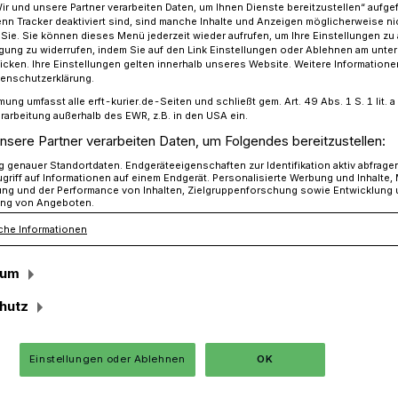
Wir und unsere Partner verarbeiten Daten, um Ihnen Dienste bereitzustellen“ aufge
n Tracker deaktiviert sind, sind manche Inhalte und Anzeigen möglicherweise ni
r Sie. Sie können dieses Menü jederzeit wieder aufrufen, um Ihre Einstellungen zu
ligung zu widerrufen, indem Sie auf den Link Einstellungen oder Ablehnen am unte
icken. Ihre Einstellungen gelten innerhalb unseres Website. Weitere Informationen
 alle wählen ...
tenschutzerklärung.
mung umfasst alle erft-kurier.de-Seiten und schließt gem. Art. 49 Abs. 1 S. 1 lit
rarbeitung außerhalb des EWR, z.B. in den USA ein.
nsere Partner verarbeiten Daten, um Folgendes bereitzustellen:
lle wählen ...
genauer Standortdaten. Endgeräteeigenschaften zur Identifikation aktiv abfrage
griff auf Informationen auf einem Endgerät. Personalisierte Werbung und Inhalte
ung und der Performance von Inhalten, Zielgruppenforschung sowie Entwicklung
ng von Angeboten.
findet die Landtagswahl statt. Die rund 13
che Informationen
 Bürger Nordrhein-Westfalens entscheiden
sum
welche Parteien und Abgeordnete in den
hutz
Einstellungen oder Ablehnen
OK
Lesezeit