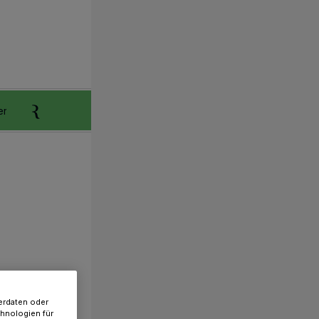
er
Anzeigen aufgeben
Reklamation
erdaten oder
chnologien für