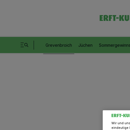
Grevenbroich
Jüchen
Sommergewinns
Wir und un
eindeutige 