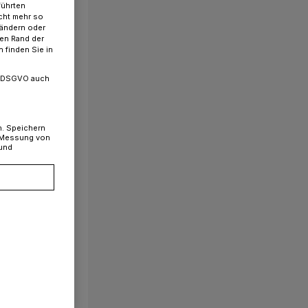
führten
cht mehr so
 ändern oder
ren Rand der
 finden Sie in
. a DSGVO auch
n. Speichern
, Messung von
 und