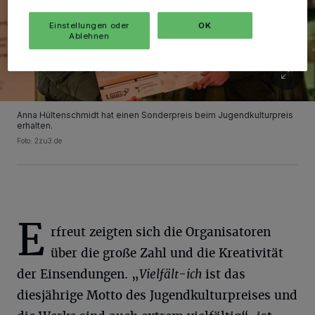
Einstellungen oder
OK
Ablehnen
Anna Hültenschmidt hat einen Sonderpreis beim Jugendkulturpreis
erhalten.
Foto: 2zu3.de
E
rfreut zeigten sich die Organisatoren
über die große Zahl und die Kreativität
der Einsendungen. „
Vielfält-ich
ist das
diesjährige Motto des Jugendkulturpreises und