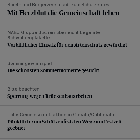
Spiel- und Bürgerverein lädt zum Schützenfest
Mit Herzblut die Gemeinschaft leben
NABU Gruppe Jüchen überreicht begehrte
Vorbildlicher Einsatz für den Artenschutz gewürdigt
Schwalbenplakette
Vorbildlicher Einsatz für den Artenschutz gewürdigt
Sommergewinnspiel
Die schönsten Sommermomente gesucht
Die schönsten Sommermomente gesucht
Bitte beachten
Sperrung wegen Brückenbauarbeiten
Sperrung wegen Brückenbauarbeiten
Tolle Gemeinschaftsaktion in Gierath/Gubberath
Pünktlich zum Schützenfest den Weg zum Festzelt geebne
Pünktlich zum Schützenfest den Weg zum Festzelt
geebnet