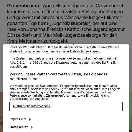
Grevenbroich
·
Anna Hültenschmidt aus Grevenbroich
konnte die Jury mit ihrem kreativen Beitrag überzeugen
Wir und unsere
218
-Partner speichern und greifen auf personenbezogene Daten
und gewinnt mit einem aus Waschanleitungs-Etiketten
wie Browserdaten oder eindeutige Kennungen auf Ihrem Gerät zu. Durch Auswahl
genähten Top beim „Jugendkulturpreis“, der auf eine
von OK aktivieren Sie Tracking-Technologien für die unter „Wir und unsere
Partner verarbeiten Daten, um Ihnen Dienste bereitzustellen“ aufgeführten
Idee von Johanna Frericks (Katholische Jugendagentur
Zwecke. Wenn Tracker deaktiviert sind, sind manche Inhalte und Anzeigen
Düsseldorf) und Max Moll (Jugendseelsorge für den
möglicherweise nicht mehr so relevant für Sie. Sie können dieses Menü jederzeit
wieder aufrufen, um Ihre Einstellungen zu ändern oder Ihre Einwilligung zu
Kreis Mettmann) zurückgeht.
widerrufen, indem Sie auf den Link Einstellungen oder Ablehnen am unteren
Rand der Webseite klicken. Ihre Einstellungen gelten innerhalb unseres Website.
Weitere Informationen finden Sie in unserer Datenschutzerklärung.
Ihre Zustimmung umfasst alle erft-kurier.de-Seiten und schließt gem. Art. 49
Abs. 1 S. 1 lit. a DSGVO auch die Datenverarbeitung außerhalb des EWR, z.B. in
25.11.2022 , 18:34 Uhr
Eine Minute Lesezeit
den USA ein.
Wir und unsere Partner verarbeiten Daten, um Folgendes
bereitzustellen:
Verwendung genauer Standortdaten. Endgeräteeigenschaften zur Identifikation
aktiv abfragen. Speichern von oder Zugriff auf Informationen auf einem Endgerät.
Personalisierte Werbung und Inhalte, Messung von Werbeleistung und der
Performance von Inhalten, Zielgruppenforschung sowie Entwicklung und
Verbesserung von Angeboten.
Ausführliche Informationen
Impressum
Datenschutz