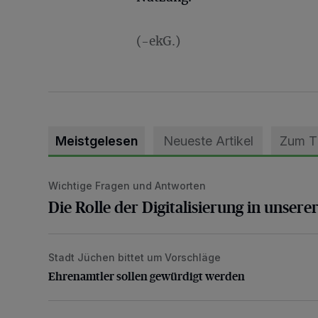
(-ekG.)
Meistgelesen
Neueste Artikel
Zum 
Wichtige Fragen und Antworten
Die Rolle der Digitalisierung in unserer heutigen Welt
Die Rolle der Digitalisierung in unsere
Stadt Jüchen bittet um Vorschläge
Ehrenamtler sollen gewürdigt werden
Ehrenamtler sollen gewürdigt werden