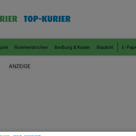
piel
Rommerskirchen
Bedburg & Kaster
Blaulicht
E-Pap