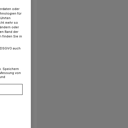
erdaten oder
chnologien für
führten
cht mehr so
 ändern oder
ren Rand der
 finden Sie in
. a DSGVO auch
n. Speichern
, Messung von
 und