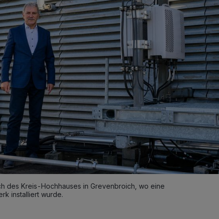
ach des Kreis-Hochhauses in Grevenbroich, wo eine
 installiert wurde.