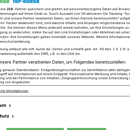
sere
218
-Partner speichern und greifen auf personenbezogene Daten wie Brows
Kennungen auf Ihrem Gerät zu. Durch Auswahl von OK aktivieren Sie Tracking-Te
Wir und unsere Partner verarbeiten Daten, um Ihnen Dienste bereitzustellen“ aufge
t Funknetz LoRaWAN aus​
n Tracker deaktiviert sind, sind manche Inhalte und Anzeigen möglicherweise ni
r Sie. Sie können dieses Menü jederzeit wieder aufrufen, um Ihre Einstellungen zu
ligung zu widerrufen, indem Sie auf den Link Einstellungen oder Ablehnen am unte
icken. Ihre Einstellungen gelten innerhalb unseres Website. Weitere Informationen
tenschutzerklärung.
N aus
mung umfasst alle erft-kurier.de-Seiten und schließt gem. Art. 49 Abs. 1 S. 1 lit
rarbeitung außerhalb des EWR, z.B. in den USA ein.
ergieverbrauch und
nsere Partner verarbeiten Daten, um Folgendes bereitzustellen:
genauer Standortdaten. Endgeräteeigenschaften zur Identifikation aktiv abfrage
weite
griff auf Informationen auf einem Endgerät. Personalisierte Werbung und Inhalte
ung und der Performance von Inhalten, Zielgruppenforschung sowie Entwicklung
ng von Angeboten.
che Informationen
t „melita.io“ hat der Rhein-Kreis im
u eines kreisweiten LoRaWAN-
sum
-City-Anwendungen begonnen. Dieses
hutz
lfunknetz der großen Anbieter und
esonders große Reichweite und geringen