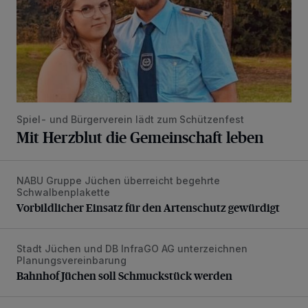
Spiel- und Bürgerverein lädt zum Schützenfest
Mit Herzblut die Gemeinschaft leben
NABU Gruppe Jüchen überreicht begehrte
Vorbildlicher Einsatz für den Artenschutz gewürdigt
Schwalbenplakette
Vorbildlicher Einsatz für den Artenschutz gewürdigt
Stadt Jüchen und DB InfraGO AG unterzeichnen
Bahnhof Jüchen soll Schmuckstück werden
Planungsvereinbarung
Bahnhof Jüchen soll Schmuckstück werden