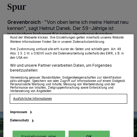
Spur
Wir und unsere
218
-Partner speichern und greifen auf personenbezogene Daten
wie Browserdaten oder eindeutige Kennungen auf Ihrem Gerät zu. Durch Auswahl
von OK aktivieren Sie Tracking-Technologien für die unter „Wir und unsere
Partner verarbeiten Daten, um Ihnen Dienste bereitzustellen“ aufgeführten
Zwecke. Wenn Tracker deaktiviert sind, sind manche Inhalte und Anzeigen
Grevenbroich
·
"Von oben lerne ich meine Heimat neu
möglicherweise nicht mehr so relevant für Sie. Sie können dieses Menü jederzeit
kennen", sagt Helmut Danek. Der 59-Jährige ist
wieder aufrufen, um Ihre Einstellungen zu ändern oder Ihre Einwilligung zu
inzwischen bekannt für seine atemberaubenden
widerrufen, indem Sie auf den Link Einstellungen oder Ablehnen am unteren
Rand der Webseite klicken. Ihre Einstellungen gelten innerhalb unseres Website.
Aufnahmen mit dem "Foto-Kopter". Malerische
Weitere Informationen finden Sie in unserer Datenschutzerklärung.
Naturschauspiele, imposante Kraftwerke und bunte
Ihre Zustimmung umfasst alle erft-kurier.de-Seiten und schließt gem. Art. 49
Kirmeslichter bei Nacht sind nur einige Beispiele aus
Abs. 1 S. 1 lit. a DSGVO auch die Datenverarbeitung außerhalb des EWR, z.B. in
dem inzwischen riesigen Repertoire.
den USA ein.
Wir und unsere Partner verarbeiten Daten, um Folgendes
bereitzustellen:
Verwendung genauer Standortdaten. Endgeräteeigenschaften zur Identifikation
aktiv abfragen. Speichern von oder Zugriff auf Informationen auf einem Endgerät.
19.11.2016 , 10:21 Uhr
Eine Minute Lesezeit
Personalisierte Werbung und Inhalte, Messung von Werbeleistung und der
Performance von Inhalten, Zielgruppenforschung sowie Entwicklung und
Verbesserung von Angeboten.
Ausführliche Informationen
Impressum
Datenschutz
Einstellungen oder
OK