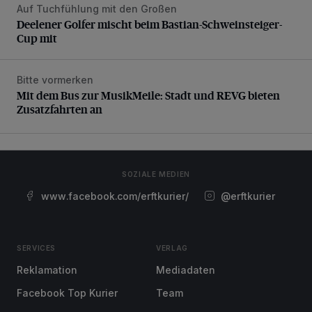
Auf Tuchfühlung mit den Großen
Deelener Golfer mischt beim Bastian-Schweinsteiger-Cup 
Deelener Golfer mischt beim Bastian-Schweinsteiger-
Cup mit
Bitte vormerken
Mit dem Bus zur MusikMeile: Stadt und REVG bieten Zusat
Mit dem Bus zur MusikMeile: Stadt und REVG bieten
Zusatzfahrten an
SOZIALE MEDIEN
www.facebook.com/erftkurier/
@erftkurier
SERVICES
VERLAG
Reklamation
Mediadaten
Facebook Top Kurier
Team