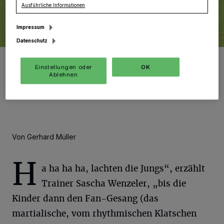
Ausführliche Informationen
Impressum
Datenschutz
Die Island-Trikots sind da. Im neuen Outfit wird dann gleich mal
trainiert ...
Einstellungen oder
OK
Ablehnen
Foto: Fotos: -gpm. (3)/ CDU (1)
Von Gerhard Müller
H
a ha ha ha, lachten die Jungs“, erzählt
Trainer Sascha Wenzeler, „bis die
Kinder dann den Fan-Gesang (das
martialische, vom rhythmischen Klatschen