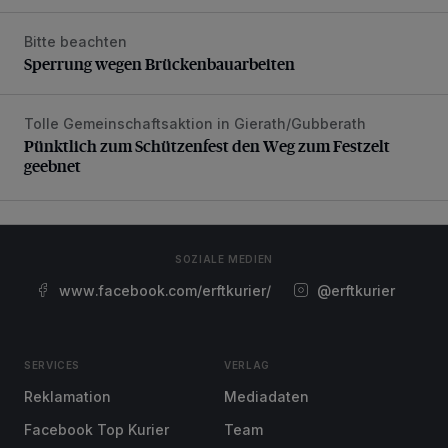
Bitte beachten
Sperrung wegen Brückenbauarbeiten
Sperrung wegen Brückenbauarbeiten
Tolle Gemeinschaftsaktion in Gierath/Gubberath
Pünktlich zum Schützenfest den Weg zum Festzelt geebne
Pünktlich zum Schützenfest den Weg zum Festzelt
geebnet
SOZIALE MEDIEN
www.facebook.com/erftkurier/
@erftkurier
SERVICES
VERLAG
Reklamation
Mediadaten
Facebook Top Kurier
Team