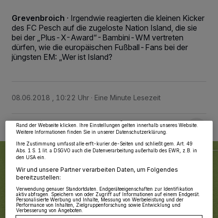
Grevenbroich
·
Irgendwie reagierten die kleinen Kicker
des FC Pesch auf die zugeloste Nation Island, die sie
bei der „Plus-X-Award“-Bambini-WM vertreten
dürfen, wie die europäischen Fußball-Fans bei der
jüngsten EM: „Wer ist Island?
Wir und unsere
218
-Partner speichern und greifen auf personenbezogene Daten
wie Browserdaten oder eindeutige Kennungen auf Ihrem Gerät zu. Durch Auswahl
von OK aktivieren Sie Tracking-Technologien für die unter „Wir und unsere
Partner verarbeiten Daten, um Ihnen Dienste bereitzustellen“ aufgeführten
08.06.2018 , 10:22 Uhr
Eine Minute Lesezeit
Zwecke. Wenn Tracker deaktiviert sind, sind manche Inhalte und Anzeigen
möglicherweise nicht mehr so relevant für Sie. Sie können dieses Menü jederzeit
wieder aufrufen, um Ihre Einstellungen zu ändern oder Ihre Einwilligung zu
widerrufen, indem Sie auf den Link Einstellungen oder Ablehnen am unteren
Rand der Webseite klicken. Ihre Einstellungen gelten innerhalb unseres Website.
Weitere Informationen finden Sie in unserer Datenschutzerklärung.
Ihre Zustimmung umfasst alle erft-kurier.de-Seiten und schließt gem. Art. 49
Abs. 1 S. 1 lit. a DSGVO auch die Datenverarbeitung außerhalb des EWR, z.B. in
den USA ein.
Wir und unsere Partner verarbeiten Daten, um Folgendes
bereitzustellen:
Verwendung genauer Standortdaten. Endgeräteeigenschaften zur Identifikation
aktiv abfragen. Speichern von oder Zugriff auf Informationen auf einem Endgerät.
Personalisierte Werbung und Inhalte, Messung von Werbeleistung und der
Performance von Inhalten, Zielgruppenforschung sowie Entwicklung und
Verbesserung von Angeboten.