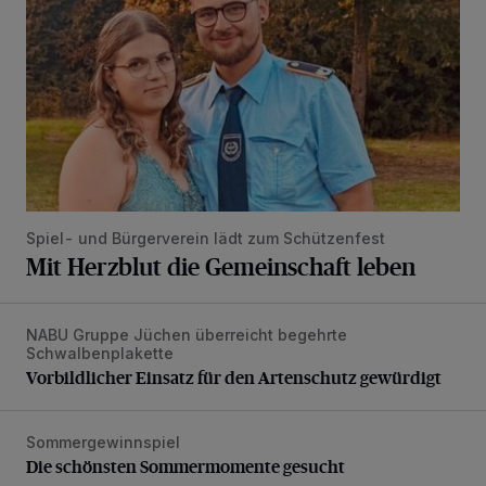
Spiel- und Bürgerverein lädt zum Schützenfest
Mit Herzblut die Gemeinschaft leben
NABU Gruppe Jüchen überreicht begehrte
Vorbildlicher Einsatz für den Artenschutz gewürdigt
Schwalbenplakette
Vorbildlicher Einsatz für den Artenschutz gewürdigt
Sommergewinnspiel
Die schönsten Sommermomente gesucht
Die schönsten Sommermomente gesucht