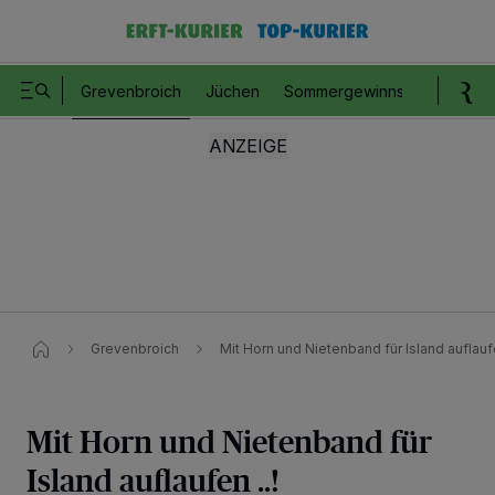
Grevenbroich
Jüchen
Sommergewinnspiel
Romm
Grevenbroich
Mit Horn und Nietenband für Island auflaufe
Mit Horn und Nietenband für
Island auflaufen ..!