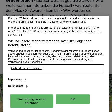
Grevenbroich
·
Die Schweiz ist gut; die Schweiz wird
Partner verarbeiten Daten, um Ihnen Dienste bereitzustellen“ aufgeführten
Zwecke. Wenn Tracker deaktiviert sind, sind manche Inhalte und Anzeigen
weiterkommen. So unken die Fußball-Fachleute. Bei
möglicherweise nicht mehr so relevant für Sie. Sie können dieses Menü jederzeit
der „Plus-X-Award“-Bambini-WM werden die
wieder aufrufen, um Ihre Einstellungen zu ändern oder Ihre Einwilligung zu
Schweizer Farben übrigens von der SG Erfttal
widerrufen, indem Sie auf den Link Einstellungen oder Ablehnen am unteren
Rand der Webseite klicken. Ihre Einstellungen gelten innerhalb unseres Website.
vertreten. Und ebenso wie die Schweiz, die sich ja ihrer
Weitere Informationen finden Sie in unserer Datenschutzerklärung.
Viersprachigkeit rühmt, werden im Erfttaler Team viele
Ihre Zustimmung umfasst alle erft-kurier.de-Seiten und schließt gem. Art. 49
Sprachen gesprochen.
Abs. 1 S. 1 lit. a DSGVO auch die Datenverarbeitung außerhalb des EWR, z.B. in
den USA ein.
Wir und unsere Partner verarbeiten Daten, um Folgendes
bereitzustellen:
08.06.2018 , 10:22 Uhr
Eine Minute Lesezeit
Verwendung genauer Standortdaten. Endgeräteeigenschaften zur Identifikation
aktiv abfragen. Speichern von oder Zugriff auf Informationen auf einem Endgerät.
Personalisierte Werbung und Inhalte, Messung von Werbeleistung und der
Performance von Inhalten, Zielgruppenforschung sowie Entwicklung und
Verbesserung von Angeboten.
Ausführliche Informationen
Impressum
Datenschutz
Einstellungen oder
OK
Ablehnen