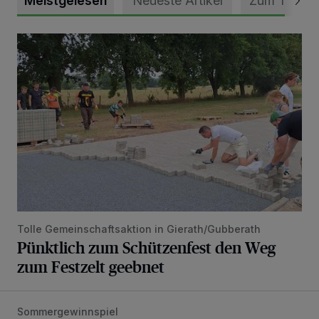
Meistgelesen
Neueste Artikel
Zum Thema
Pünktlich zum Schützenfest den Weg zum Festzelt geebne
Tolle Gemeinschaftsaktion in Gierath/Gubberath
Pünktlich zum Schützenfest den Weg
zum Festzelt geebnet
Sommergewinnspiel
Die schönsten Sommermomente gesucht