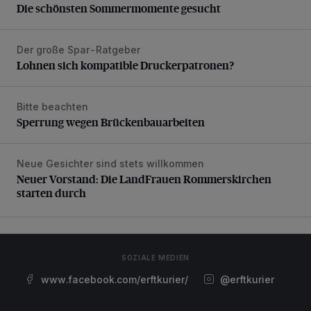
Die schönsten Sommermomente gesucht
Der große Spar-Ratgeber
Lohnen sich kompatible Druckerpatronen?
Lohnen sich kompatible Druckerpatronen?
Bitte beachten
Sperrung wegen Brückenbauarbeiten
Sperrung wegen Brückenbauarbeiten
Neue Gesichter sind stets willkommen
Neuer Vorstand: Die LandFrauen Rommerskirchen starten 
Neuer Vorstand: Die LandFrauen Rommerskirchen
starten durch
SOZIALE MEDIEN
www.facebook.com/erftkurier/
@erftkurier