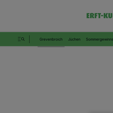
Grevenbroich
Jüchen
Sommergewinns