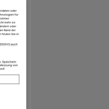
erdaten oder
chnologien für
führten
cht mehr so
 ändern oder
ren Rand der
 finden Sie in
. a DSGVO auch
n. Speichern
, Messung von
 und