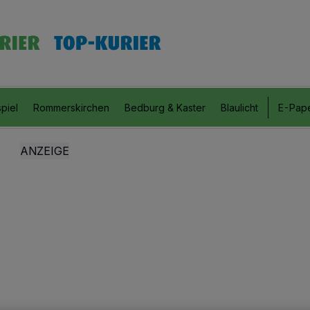
piel
Rommerskirchen
Bedburg & Kaster
Blaulicht
E-Pap