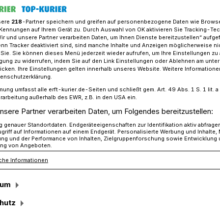
sere
218
-Partner speichern und greifen auf personenbezogene Daten wie Brows
Kennungen auf Ihrem Gerät zu. Durch Auswahl von OK aktivieren Sie Tracking-Te
Wir und unsere Partner verarbeiten Daten, um Ihnen Dienste bereitzustellen“ aufge
mpaarung für Kapellen: Finale geplant
n Tracker deaktiviert sind, sind manche Inhalte und Anzeigen möglicherweise ni
r Sie. Sie können dieses Menü jederzeit wieder aufrufen, um Ihre Einstellungen zu
ligung zu widerrufen, indem Sie auf den Link Einstellungen oder Ablehnen am unte
icken. Ihre Einstellungen gelten innerhalb unseres Website. Weitere Informationen
tenschutzerklärung.
paarung für
mung umfasst alle erft-kurier.de-Seiten und schließt gem. Art. 49 Abs. 1 S. 1 lit
rarbeitung außerhalb des EWR, z.B. in den USA ein.
nale geplant
nsere Partner verarbeiten Daten, um Folgendes bereitzustellen:
genauer Standortdaten. Endgeräteeigenschaften zur Identifikation aktiv abfrage
griff auf Informationen auf einem Endgerät. Personalisierte Werbung und Inhalte
ung und der Performance von Inhalten, Zielgruppenforschung sowie Entwicklung
ng von Angeboten.
lien zugelost bekommen. Und dann auch
che Informationen
 hat uns schon sehr gefreut“. Jürgen
bini-Mannschaft des SC Kapellen, ist
sum
Plus-X-Award“-Bambini-WM, die am 17.
hutz
Sportanlage stattfinden wird.