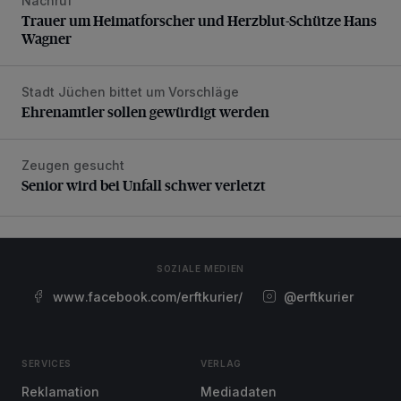
Nachruf
Trauer um Heimatforscher und Herzblut-Schütze Hans W
Trauer um Heimatforscher und Herzblut-Schütze Hans
Wagner
Stadt Jüchen bittet um Vorschläge
Ehrenamtler sollen gewürdigt werden
Ehrenamtler sollen gewürdigt werden
Zeugen gesucht
Senior wird bei Unfall schwer verletzt
Senior wird bei Unfall schwer verletzt
SOZIALE MEDIEN
www.facebook.com/erftkurier/
@erftkurier
SERVICES
VERLAG
Reklamation
Mediadaten