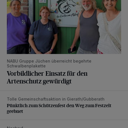
NABU Gruppe Jüchen überreicht begehrte
Schwalbenplakette
Vorbildlicher Einsatz für den
Artenschutz gewürdigt
Tolle Gemeinschaftsaktion in Gierath/Gubberath
Pünktlich zum Schützenfest den Weg zum Festzelt geebne
Pünktlich zum Schützenfest den Weg zum Festzelt
geebnet