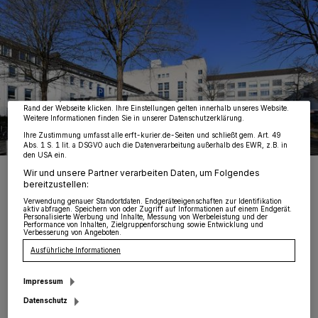
Wir und unsere
218
-Partner speichern und greifen auf personenbezogene Daten
wie Browserdaten oder eindeutige Kennungen auf Ihrem Gerät zu. Durch Auswahl
von OK aktivieren Sie Tracking-Technologien für die unter „Wir und unsere
Partner verarbeiten Daten, um Ihnen Dienste bereitzustellen“ aufgeführten
Zwecke. Wenn Tracker deaktiviert sind, sind manche Inhalte und Anzeigen
möglicherweise nicht mehr so relevant für Sie. Sie können dieses Menü jederzeit
wieder aufrufen, um Ihre Einstellungen zu ändern oder Ihre Einwilligung zu
widerrufen, indem Sie auf den Link Einstellungen oder Ablehnen am unteren
Rand der Webseite klicken. Ihre Einstellungen gelten innerhalb unseres Website.
Weitere Informationen finden Sie in unserer Datenschutzerklärung.
Ihre Zustimmung umfasst alle erft-kurier.de-Seiten und schließt gem. Art. 49
Abs. 1 S. 1 lit. a DSGVO auch die Datenverarbeitung außerhalb des EWR, z.B. in
den USA ein.
Foto: RKN/Michael Reuter
Wir und unsere Partner verarbeiten Daten, um Folgendes
bereitzustellen:
Verwendung genauer Standortdaten. Endgeräteeigenschaften zur Identifikation
aktiv abfragen. Speichern von oder Zugriff auf Informationen auf einem Endgerät.
Personalisierte Werbung und Inhalte, Messung von Werbeleistung und der
Performance von Inhalten, Zielgruppenforschung sowie Entwicklung und
Verbesserung von Angeboten.
Ausführliche Informationen
„Die Notfallversorgung für die Menschen in
Grevenbroich darf sich unter keinen
Impressum
Umständen verschlechtern. Sollte dies nicht
Datenschutz