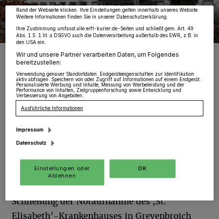
widerrufen, indem Sie auf den Link Einstellungen oder Ablehnen am unteren
Rand der Webseite klicken. Ihre Einstellungen gelten innerhalb unseres Website.
Weitere Informationen finden Sie in unserer Datenschutzerklärung.
Ihre Zustimmung umfasst alle erft-kurier.de-Seiten und schließt gem. Art. 49
Abs. 1 S. 1 lit. a DSGVO auch die Datenverarbeitung außerhalb des EWR, z.B. in
den USA ein.
Foto: RKN
Wir und unsere Partner verarbeiten Daten, um Folgendes
bereitzustellen:
Verwendung genauer Standortdaten. Endgeräteeigenschaften zur Identifikation
aktiv abfragen. Speichern von oder Zugriff auf Informationen auf einem Endgerät.
Personalisierte Werbung und Inhalte, Messung von Werbeleistung und der
Performance von Inhalten, Zielgruppenforschung sowie Entwicklung und
Verbesserung von Angeboten.
E
Ausführliche Informationen
r schreibt deshalb ab Bürgemeister Klaus
Krützen: „In den lokalen Medien wird
Impressum
berichtet, dass im Rahmen des
Datenschutz
verabschiedeten Sanierungsplanes für das
Einstellungen oder
OK
,Rheinland Klinikum‘ von den Gesellschaftern
Ablehnen
(Rhein-Kreis und Stadt Neuss) eine
Schließung der Notaufnahme des ,St.
Elisabeth’-Krankenhauses in Grevenbroich