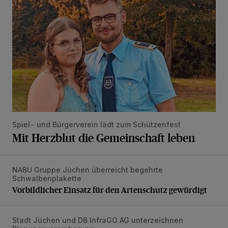
Spiel- und Bürgerverein lädt zum Schützenfest
Mit Herzblut die Gemeinschaft leben
NABU Gruppe Jüchen überreicht begehrte
Vorbildlicher Einsatz für den Artenschutz gewürdigt
Schwalbenplakette
Vorbildlicher Einsatz für den Artenschutz gewürdigt
Stadt Jüchen und DB InfraGO AG unterzeichnen
Bahnhof Jüchen soll Schmuckstück werden