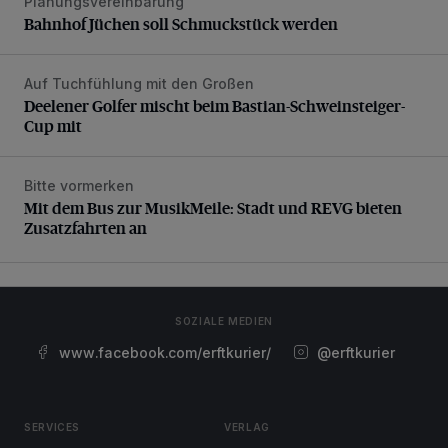
Planungsvereinbarung
Bahnhof Jüchen soll Schmuckstück werden
Auf Tuchfühlung mit den Großen
Deelener Golfer mischt beim Bastian-Schweinsteiger-Cup 
Deelener Golfer mischt beim Bastian-Schweinsteiger-
Cup mit
Bitte vormerken
Mit dem Bus zur MusikMeile: Stadt und REVG bieten Zusat
Mit dem Bus zur MusikMeile: Stadt und REVG bieten
Zusatzfahrten an
SOZIALE MEDIEN
www.facebook.com/erftkurier/
@erftkurier
SERVICES
VERLAG