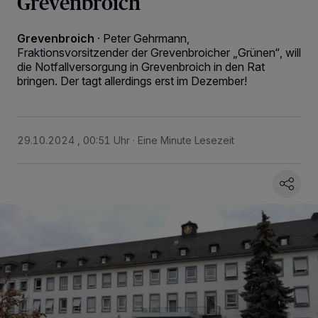
Grevenbroich
Grevenbroich
·
Peter Gehrmann,
Fraktionsvorsitzender der Grevenbroicher „Grünen“, will
die Notfallversorgung in Grevenbroich in den Rat
bringen. Der tagt allerdings erst im Dezember!
29.10.2024 , 00:51 Uhr
Eine Minute Lesezeit
Wir und unsere
218
-Partner speichern und greifen auf personenbezogene Daten
wie Browserdaten oder eindeutige Kennungen auf Ihrem Gerät zu. Durch Auswahl
von OK aktivieren Sie Tracking-Technologien für die unter „Wir und unsere
Partner verarbeiten Daten, um Ihnen Dienste bereitzustellen“ aufgeführten
Zwecke. Wenn Tracker deaktiviert sind, sind manche Inhalte und Anzeigen
möglicherweise nicht mehr so relevant für Sie. Sie können dieses Menü jederzeit
wieder aufrufen, um Ihre Einstellungen zu ändern oder Ihre Einwilligung zu