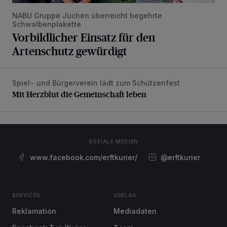
NABU Gruppe Jüchen überreicht begehrte
Schwalbenplakette
Vorbildlicher Einsatz für den
Artenschutz gewürdigt
Spiel- und Bürgerverein lädt zum Schützenfest
Mit Herzblut die Gemeinschaft leben
Mit Herzblut die Gemeinschaft leben
SOZIALE MEDIEN
www.facebook.com/erftkurier/
@erftkurier
SERVICES
VERLAG
Reklamation
Mediadaten