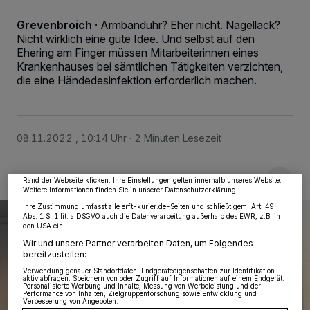
Grevenbroich
·
Armbanduhr? Eher nicht. Nagellack?
Nicht wirklich eine gute Idee. Und selbst auf den
Ehering am Finger müssen Mitarbeiterinnen eines
Krankenhauses bei sämtlichen Tätigkeiten verzichten,
die eine Händedesinfektion erforderlich machen.
Wir und unsere
218
-Partner speichern und greifen auf personenbezogene Daten
wie Browserdaten oder eindeutige Kennungen auf Ihrem Gerät zu. Durch Auswahl
von OK aktivieren Sie Tracking-Technologien für die unter „Wir und unsere
Partner verarbeiten Daten, um Ihnen Dienste bereitzustellen“ aufgeführten
08.11.2022 , 10:14 Uhr
2 Minuten Lesezeit
Zwecke. Wenn Tracker deaktiviert sind, sind manche Inhalte und Anzeigen
möglicherweise nicht mehr so relevant für Sie. Sie können dieses Menü jederzeit
wieder aufrufen, um Ihre Einstellungen zu ändern oder Ihre Einwilligung zu
widerrufen, indem Sie auf den Link Einstellungen oder Ablehnen am unteren
Rand der Webseite klicken. Ihre Einstellungen gelten innerhalb unseres Website.
Weitere Informationen finden Sie in unserer Datenschutzerklärung.
Ihre Zustimmung umfasst alle erft-kurier.de-Seiten und schließt gem. Art. 49
Abs. 1 S. 1 lit. a DSGVO auch die Datenverarbeitung außerhalb des EWR, z.B. in
den USA ein.
Wir und unsere Partner verarbeiten Daten, um Folgendes
bereitzustellen:
Verwendung genauer Standortdaten. Endgeräteeigenschaften zur Identifikation
aktiv abfragen. Speichern von oder Zugriff auf Informationen auf einem Endgerät.
Personalisierte Werbung und Inhalte, Messung von Werbeleistung und der
Performance von Inhalten, Zielgruppenforschung sowie Entwicklung und
Verbesserung von Angeboten.