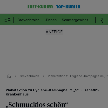
Grevenbroich
Jüchen
Sommergewinnspiel
Romm
Grevenbroich
Plakataktion zu Hygiene-Kampagne im „St
Plakataktion zu Hygiene-Kampagne im „St. Elisabeth“-
Krankenhaus
„Schmucklos schön“