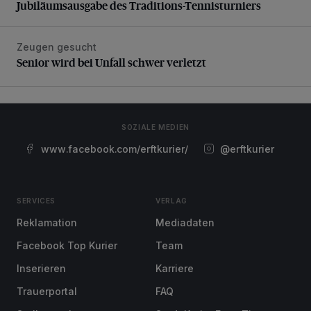
Jubiläumsausgabe des Traditions-Tennisturniers
Zeugen gesucht
Senior wird bei Unfall schwer verletzt
Senior wird bei Unfall schwer verletzt
SOZIALE MEDIEN
www.facebook.com/erftkurier/
@erftkurier
SERVICES
VERLAG
Reklamation
Mediadaten
Facebook Top Kurier
Team
Inserieren
Karriere
Trauerportal
FAQ