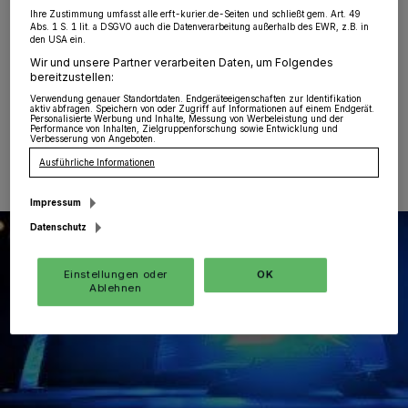
Wevelinghoven
·
Am Montag befuhr eine 20-jährige
Ihre Zustimmung umfasst alle erft-kurier.de-Seiten und schließt gem. Art. 49
Abs. 1 S. 1 lit. a DSGVO auch die Datenverarbeitung außerhalb des EWR, z.B. in
Dormagenerin gegen 9 Uhr die L 69 aus Richtung
den USA ein.
Wevelinghoven kommend in Richtung Widdeshoven.
Wir und unsere Partner verarbeiten Daten, um Folgendes
bereitzustellen:
Verwendung genauer Standortdaten. Endgeräteeigenschaften zur Identifikation
aktiv abfragen. Speichern von oder Zugriff auf Informationen auf einem Endgerät.
Personalisierte Werbung und Inhalte, Messung von Werbeleistung und der
17.10.2022 , 14:10 Uhr
Eine Minute Lesezeit
Performance von Inhalten, Zielgruppenforschung sowie Entwicklung und
Verbesserung von Angeboten.
Ausführliche Informationen
Impressum
Datenschutz
Einstellungen oder
OK
Ablehnen