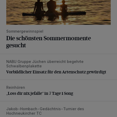
Sommergewinnspiel
Die schönsten Sommermomente
gesucht
NABU Gruppe Jüchen überreicht begehrte
Vorbildlicher Einsatz für den Artenschutz gewürdigt
Schwalbenplakette
Vorbildlicher Einsatz für den Artenschutz gewürdigt
Reinhören
„Loss dir nix jefalle“ in 7 Tage 1 Song
„Loss dir nix jefalle“ in 7 Tage 1 Song
Jakob-Hombach-Gedächtnis-Turnier des
Jubiläumsausgabe des Traditions-Tennisturniers
Hochneukircher TC