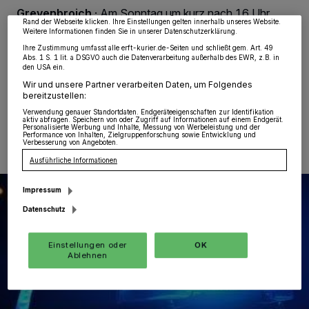
wieder aufrufen, um Ihre Einstellungen zu ändern oder Ihre Einwilligung zu
Grevenbroich
·
Am Sonntag um kurz nach 16 Uhr
widerrufen, indem Sie auf den Link Einstellungen oder Ablehnen am unteren
Rand der Webseite klicken. Ihre Einstellungen gelten innerhalb unseres Website.
ereignete sich auf der Energiestraße ein Verkehrsunfall,
Weitere Informationen finden Sie in unserer Datenschutzerklärung.
bei dem ein Radfahrer schwere Verletzungen davon
Ihre Zustimmung umfasst alle erft-kurier.de-Seiten und schließt gem. Art. 49
trug.
Abs. 1 S. 1 lit. a DSGVO auch die Datenverarbeitung außerhalb des EWR, z.B. in
den USA ein.
Wir und unsere Partner verarbeiten Daten, um Folgendes
bereitzustellen:
25.10.2021 , 13:17 Uhr
Eine Minute Lesezeit
Verwendung genauer Standortdaten. Endgeräteeigenschaften zur Identifikation
aktiv abfragen. Speichern von oder Zugriff auf Informationen auf einem Endgerät.
Personalisierte Werbung und Inhalte, Messung von Werbeleistung und der
Performance von Inhalten, Zielgruppenforschung sowie Entwicklung und
Verbesserung von Angeboten.
Ausführliche Informationen
Impressum
Datenschutz
Einstellungen oder
OK
Ablehnen