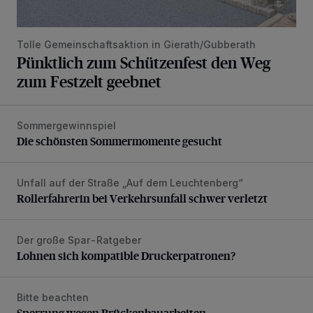
Tolle Gemeinschaftsaktion in Gierath/Gubberath
Pünktlich zum Schützenfest den Weg
zum Festzelt geebnet
Sommergewinnspiel
Die schönsten Sommermomente gesucht
Die schönsten Sommermomente gesucht
Unfall auf der Straße „Auf dem Leuchtenberg“
Rollerfahrerin bei Verkehrsunfall schwer verletzt
Rollerfahrerin bei Verkehrsunfall schwer verletzt
Der große Spar-Ratgeber
Lohnen sich kompatible Druckerpatronen?
Lohnen sich kompatible Druckerpatronen?
Bitte beachten
Sperrung wegen Brückenbauarbeiten
Sperrung wegen Brückenbauarbeiten