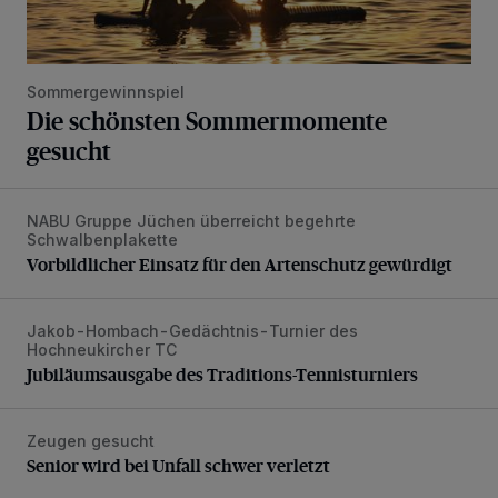
Sommergewinnspiel
Die schönsten Sommermomente
gesucht
NABU Gruppe Jüchen überreicht begehrte
Vorbildlicher Einsatz für den Artenschutz gewürdigt
Schwalbenplakette
Vorbildlicher Einsatz für den Artenschutz gewürdigt
Jakob-Hombach-Gedächtnis-Turnier des
Jubiläumsausgabe des Traditions-Tennisturniers
Hochneukircher TC
Jubiläumsausgabe des Traditions-Tennisturniers
Zeugen gesucht
Senior wird bei Unfall schwer verletzt
Senior wird bei Unfall schwer verletzt