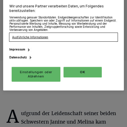
Wir und unsere Partner verarbeiten Daten, um Folgendes
bereitzustellen:
Verwendung genauer Standortdaten. Endgeräteeigenschaften zur Identifikation
aktiv abfragen. Speichern von oder Zugriff auf Informationen auf einem Endgerät.
Personalisierte Werbung und Inhalte, Messung von Werbeleistung und der
Performance von Inhalten, Zielgruppenforschung sowie Entwicklung und
Verbesserung von Angeboten.
Ausführliche Informationen
Impressum
Datenschutz
Das Königspaar zusammen mit dem Reiercorps „Gut Neuhaus“. Die
Vorfreude ist bei allen natürlich sehr, sehr groß.
Einstellungen oder
OK
Ablehnen
Foto: BSV/MOSHF
A
ufgrund der Leidenschaft seiner beiden
Schwestern Janine und Melina kam