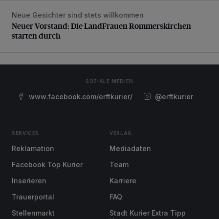
Neue Gesichter sind stets willkommen
Neuer Vorstand: Die LandFrauen Rommerskirchen starten 
Neuer Vorstand: Die LandFrauen Rommerskirchen
starten durch
SOZIALE MEDIEN
www.facebook.com/erftkurier/
@erftkurier
SERVICES
VERLAG
Reklamation
Mediadaten
Facebook Top Kurier
Team
Inserieren
Karriere
Trauerportal
FAQ
Stellenmarkt
Stadt Kurier Extra Tipp