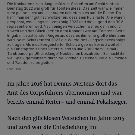
Die Konkurrenz zum Jungschützen-Schießen am Schützenfest-
Dienstag 2022 war groß für Torsten Bless. Das Zelt war wie immer
sehr gut besucht und alle Augen richteten sich auf die Bühne. Da
kann man sehr gut nachvollziehen, dass sein Puls raste. Alle waren
gespannt, wer Jungschützenkönig 2023 und die Jugend des BSV
repräsentieren wird. Nach einigen Versuchen war es dann endlich
soweit und das Glück (neben dem Können) war auf Torstens Seite.
Er gab mit strahlenden Augen an, dass es ihm eine große Ehre sein
wird, beim Schützenfest 2023 die Würde des Jungschützenkönigs
zu tragen. Als musikbegeisterter Schütze gab es keine Zweifel, in
die Fußstapfen seines Vaters zu treten und 2009 dem Heimat-
Tambourcorps „Rheinklänge“ Neukirchen beizutreten. Es macht ihm
viel Spaß, gemeinsam durch Neukirchen zu ziehen und die Umzüge
und Paraden zu begleiten.
Foto: BSV
Im Jahre 2016 hat Dennis Mertens dort das
Amt des Corpsführers übernommen und war
bereits einmal Reiter- und einmal Pokalsieger.
Nach den glücklosen Versuchen im Jahre 2015
und 2018 war die Entscheidung im