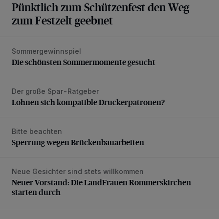
Pünktlich zum Schützenfest den Weg
zum Festzelt geebnet
Sommergewinnspiel
Die schönsten Sommermomente gesucht
Die schönsten Sommermomente gesucht
Der große Spar-Ratgeber
Lohnen sich kompatible Druckerpatronen?
Lohnen sich kompatible Druckerpatronen?
Bitte beachten
Sperrung wegen Brückenbauarbeiten
Sperrung wegen Brückenbauarbeiten
Neue Gesichter sind stets willkommen
Neuer Vorstand: Die LandFrauen Rommerskirchen starten 
Neuer Vorstand: Die LandFrauen Rommerskirchen
starten durch