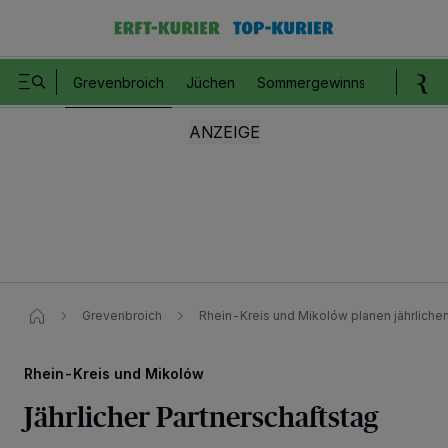
Grevenbroich
Jüchen
Sommergewinnspiel
Romm
Grevenbroich
Rhein-Kreis und Mikolów planen jährlichen
Rhein-Kreis und Mikolów
Jährlicher Partnerschaftstag