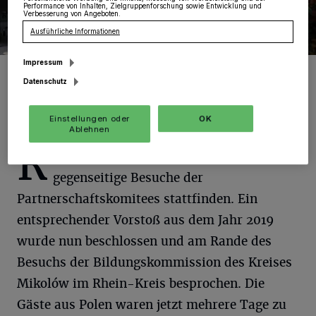
Performance von Inhalten, Zielgruppenforschung sowie Entwicklung und
Verbesserung von Angeboten.
Ausführliche Informationen
Impressum
Foto: RKN.
Datenschutz
Einstellungen oder
OK
Ablehnen
R
und um diesen Tag sollen dann auch
gegenseitige Besuche der
Partnerschaftskomitees stattfinden. Ein
entsprechender Vorstoß aus dem Jahr 2019
wurde nun beschlossen und am Rande des
Besuchs der Bildungskommission des Kreises
Mikolów im Rhein-Kreis besprochen. Die
Gäste aus Polen waren jetzt mehrere Tage zu