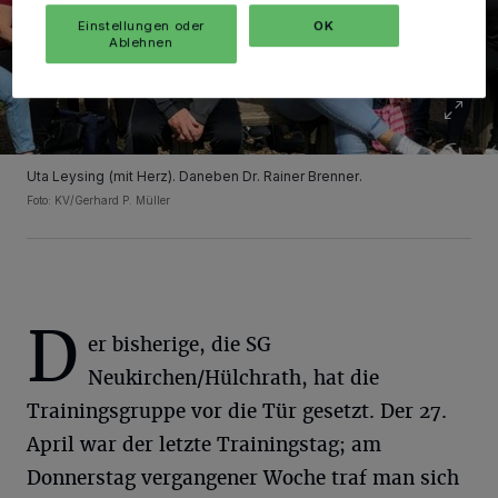
Einstellungen oder
OK
Ablehnen
Uta Leysing (mit Herz). Daneben Dr. Rainer Brenner.
Foto: KV/Gerhard P. Müller
D
er bisherige, die SG
Neukirchen/Hülchrath, hat die
Trainingsgruppe vor die Tür gesetzt. Der 27.
April war der letzte Trainingstag; am
Donnerstag vergangener Woche traf man sich