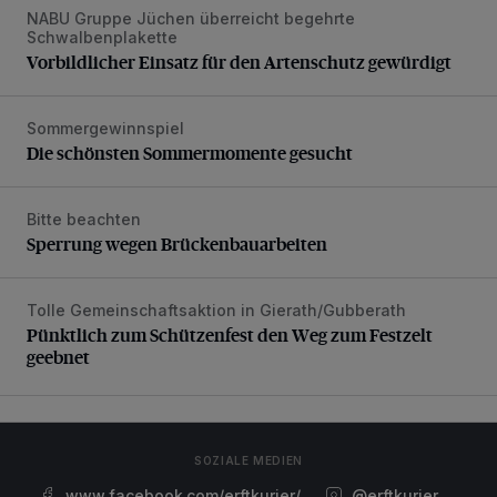
NABU Gruppe Jüchen überreicht begehrte
Vorbildlicher Einsatz für den Artenschutz gewürdigt
Schwalbenplakette
Vorbildlicher Einsatz für den Artenschutz gewürdigt
Sommergewinnspiel
Die schönsten Sommermomente gesucht
Die schönsten Sommermomente gesucht
Bitte beachten
Sperrung wegen Brückenbauarbeiten
Sperrung wegen Brückenbauarbeiten
Tolle Gemeinschaftsaktion in Gierath/Gubberath
Pünktlich zum Schützenfest den Weg zum Festzelt geebne
Pünktlich zum Schützenfest den Weg zum Festzelt
geebnet
SOZIALE MEDIEN
www.facebook.com/erftkurier/
@erftkurier