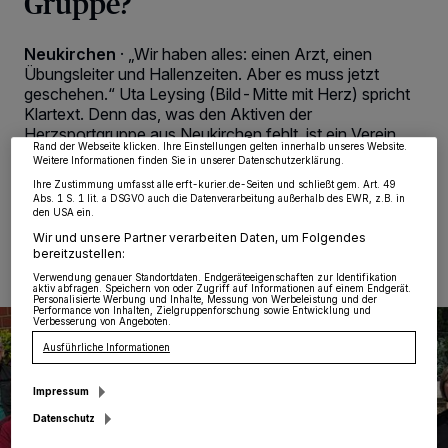
Gruppe?
Wir und unsere
218
-Partner speichern und greifen auf personenbezogene Daten
wie Browserdaten oder eindeutige Kennungen auf Ihrem Gerät zu. Durch Auswahl
Neukirchen
·
„Wir haben alles: einen Arzt, einen
von OK aktivieren Sie Tracking-Technologien für die unter „Wir und unsere
Übungsleiter und Hallenzeiten. Aber es muss jetzt
Partner verarbeiten Daten, um Ihnen Dienste bereitzustellen“ aufgeführten
geschehen.“ Uta Leysing (Bild-Mitte mit Herz) spricht
Zwecke. Wenn Tracker deaktiviert sind, sind manche Inhalte und Anzeigen
möglicherweise nicht mehr so relevant für Sie. Sie können dieses Menü jederzeit
Klartext. Denn das, was den Aktiven der
wieder aufrufen, um Ihre Einstellungen zu ändern oder Ihre Einwilligung zu
Herzsportgruppe aus Neukirchen fehlt, ist ein Verein.
widerrufen, indem Sie auf den Link Einstellungen oder Ablehnen am unteren
Rand der Webseite klicken. Ihre Einstellungen gelten innerhalb unseres Website.
Weitere Informationen finden Sie in unserer Datenschutzerklärung.
Ihre Zustimmung umfasst alle erft-kurier.de-Seiten und schließt gem. Art. 49
Abs. 1 S. 1 lit. a DSGVO auch die Datenverarbeitung außerhalb des EWR, z.B. in
den USA ein.
12.05.2023 , 12:43 Uhr
Eine Minute Lesezeit
Wir und unsere Partner verarbeiten Daten, um Folgendes
bereitzustellen:
Verwendung genauer Standortdaten. Endgeräteeigenschaften zur Identifikation
aktiv abfragen. Speichern von oder Zugriff auf Informationen auf einem Endgerät.
Personalisierte Werbung und Inhalte, Messung von Werbeleistung und der
Performance von Inhalten, Zielgruppenforschung sowie Entwicklung und
Verbesserung von Angeboten.
Ausführliche Informationen
Impressum
Datenschutz