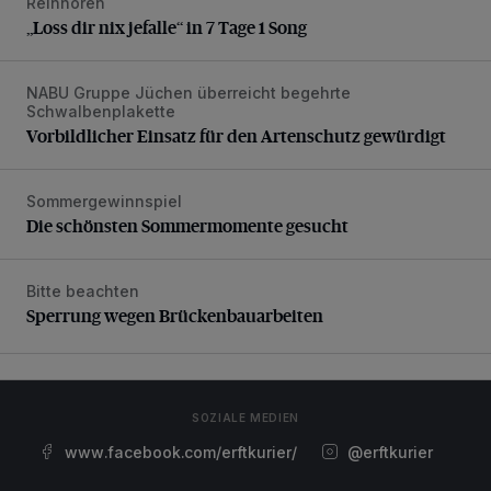
Reinhören
„Loss dir nix jefalle“ in 7 Tage 1 Song
„Loss dir nix jefalle“ in 7 Tage 1 Song
NABU Gruppe Jüchen überreicht begehrte
Vorbildlicher Einsatz für den Artenschutz gewürdigt
Schwalbenplakette
Vorbildlicher Einsatz für den Artenschutz gewürdigt
Sommergewinnspiel
Die schönsten Sommermomente gesucht
Die schönsten Sommermomente gesucht
Bitte beachten
Sperrung wegen Brückenbauarbeiten
Sperrung wegen Brückenbauarbeiten
SOZIALE MEDIEN
www.facebook.com/erftkurier/
@erftkurier