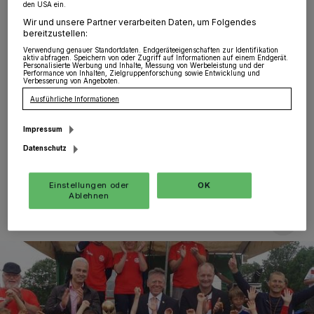
den USA ein.
Bambini WM
Wir und unsere Partner verarbeiten Daten, um Folgendes
bereitzustellen:
Grevenbroich
·
Ausgelassene Stimmung herrschte am
Verwendung genauer Standortdaten. Endgeräteeigenschaften zur Identifikation
aktiv abfragen. Speichern von oder Zugriff auf Informationen auf einem Endgerät.
Sonntag bei der "Plus-X-Award"-Bambini WM auf
Personalisierte Werbung und Inhalte, Messung von Werbeleistung und der
Performance von Inhalten, Zielgruppenforschung sowie Entwicklung und
dem Neuenhausener Sportplatz. 32 Mannschaften
Verbesserung von Angeboten.
traten gegeneinander an, um Bambini-Weltmeister zu
Ausführliche Informationen
werden. Beim Turnier stand vor allem eins im
Vordergrund: der Spaß am Spiel!
Impressum
Datenschutz
18.06.2018 , 11:07 Uhr
Eine Minute Lesezeit
Einstellungen oder
OK
Ablehnen