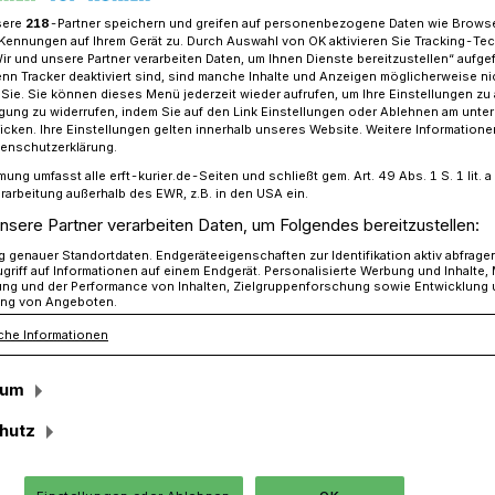
sere
218
-Partner speichern und greifen auf personenbezogene Daten wie Brows
Kennungen auf Ihrem Gerät zu. Durch Auswahl von OK aktivieren Sie Tracking-Te
Wir und unsere Partner verarbeiten Daten, um Ihnen Dienste bereitzustellen“ aufge
n Tracker deaktiviert sind, sind manche Inhalte und Anzeigen möglicherweise ni
en arbeitet für schnellen Start
r Sie. Sie können dieses Menü jederzeit wieder aufrufen, um Ihre Einstellungen zu
ligung zu widerrufen, indem Sie auf den Link Einstellungen oder Ablehnen am unte
icken. Ihre Einstellungen gelten innerhalb unseres Website. Weitere Informationen
tenschutzerklärung.
e Jüchen
mung umfasst alle erft-kurier.de-Seiten und schließt gem. Art. 49 Abs. 1 S. 1 lit
rarbeitung außerhalb des EWR, z.B. in den USA ein.
 könnte schon im
nsere Partner verarbeiten Daten, um Folgendes bereitzustellen:
genauer Standortdaten. Endgeräteeigenschaften zur Identifikation aktiv abfrage
 starten
griff auf Informationen auf einem Endgerät. Personalisierte Werbung und Inhalte
ung und der Performance von Inhalten, Zielgruppenforschung sowie Entwicklung
ng von Angeboten.
che Informationen
r freien Grundschule in Jüchen nimmt
sum
ika Schreiber Menschen gesucht, die
 freien Lernens glauben. In der
hutz
Team zusammen gefunden, dass so gut
r Antrag zur Gründung der Schule noch