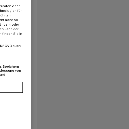
erdaten oder
chnologien für
führten
cht mehr so
 ändern oder
ren Rand der
 finden Sie in
. a DSGVO auch
n. Speichern
, Messung von
 und