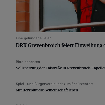
Eine gelungene Feier
DRK Grevenbroich feiert Einweihung 
Bitte beachten
Vollsperrung der Talstraße in Grevenbroich-Kapellen
Vollsperrung der Talstraße in Grevenbroich-Kapelle
Spiel- und Bürgerverein lädt zum Schützenfest
Mit Herzblut die Gemeinschaft leben
Mit Herzblut die Gemeinschaft leben