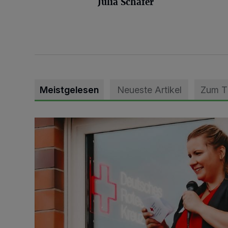
Julia Schäfer
Meistgelesen
Neueste Artikel
Zum 
DRK Grevenbroich feiert Einweihung des neuen Domi