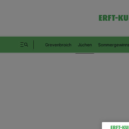
Grevenbroich
Jüchen
Sommergewinns