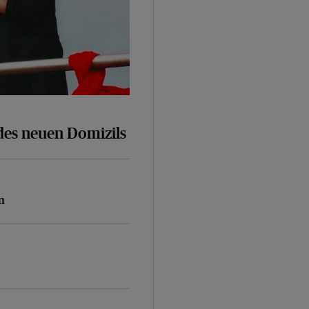
des neuen Domizils
n