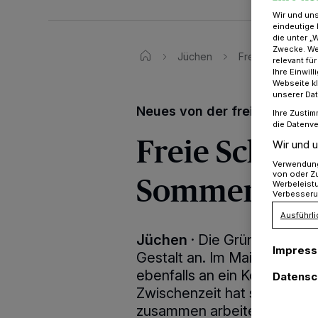
Wir und un
eindeutige 
die unter „
Zwecke. Wen
Jüchen
Freie Schule Jüch
relevant fü
Ihre Einwil
Webseite kl
unserer Da
Neues von der freien Schul
Ihre Zustim
die Datenve
Freie Schule
Wir und u
Verwendung 
Sommer 2023
von oder Zu
Werbeleist
Verbesseru
Ausführli
Jüchen
·
Die Gründung eine
Impres
Gestalt an. Im Mai hatte An
ebenfalls an ein Konzept des
Datensc
Zwischenzeit hat sich ein 
zusammen arbeitet, dass de