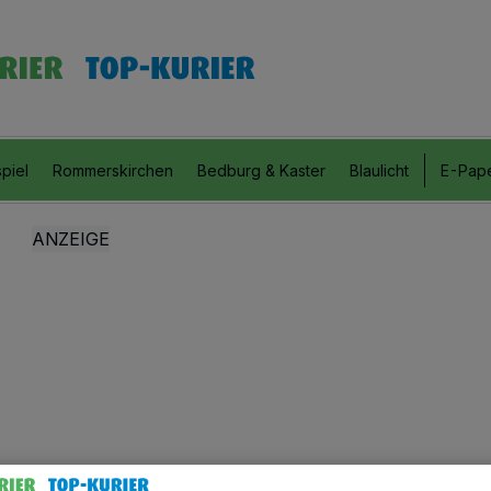
piel
Rommerskirchen
Bedburg & Kaster
Blaulicht
E-Pap