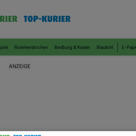
piel
Rommerskirchen
Bedburg & Kaster
Blaulicht
E-Pap