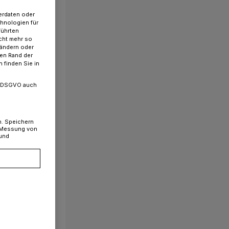
erdaten oder
chnologien für
führten
cht mehr so
 ändern oder
ren Rand der
 finden Sie in
. a DSGVO auch
n. Speichern
, Messung von
 und