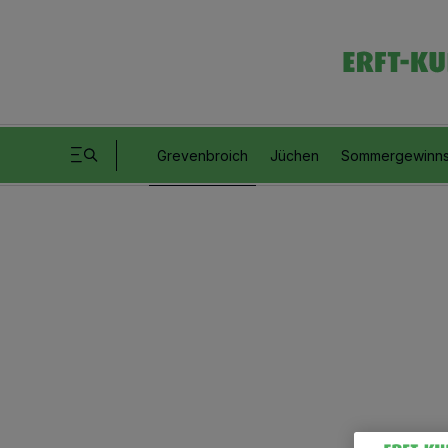
Grevenbroich
Jüchen
Sommergewinns