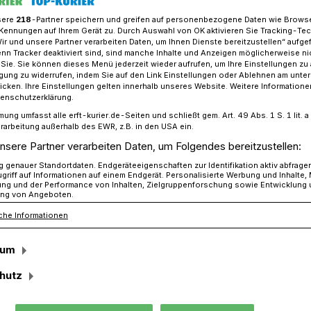
sere
218
-Partner speichern und greifen auf personenbezogene Daten wie Brows
Kennungen auf Ihrem Gerät zu. Durch Auswahl von OK aktivieren Sie Tracking-Te
Wir und unsere Partner verarbeiten Daten, um Ihnen Dienste bereitzustellen“ aufge
n Tracker deaktiviert sind, sind manche Inhalte und Anzeigen möglicherweise ni
im Rheinischen Revier: Erstes Arbeitstreffen
r Sie. Sie können dieses Menü jederzeit wieder aufrufen, um Ihre Einstellungen zu
ligung zu widerrufen, indem Sie auf den Link Einstellungen oder Ablehnen am unte
icken. Ihre Einstellungen gelten innerhalb unseres Website. Weitere Informationen
tenschutzerklärung.
vier
mung umfasst alle erft-kurier.de-Seiten und schließt gem. Art. 49 Abs. 1 S. 1 lit
rarbeitung außerhalb des EWR, z.B. in den USA ein.
streffen
nsere Partner verarbeiten Daten, um Folgendes bereitzustellen:
genauer Standortdaten. Endgeräteeigenschaften zur Identifikation aktiv abfrage
griff auf Informationen auf einem Endgerät. Personalisierte Werbung und Inhalte
ung und der Performance von Inhalten, Zielgruppenforschung sowie Entwicklung
zur Erstellung einer Tourismusstrategie
ng von Angeboten.
 nimmt Gestalt an. Jetzt fand das erste
che Informationen
ne statt, zu dem Wirtschaftsförderer
örderin Steffi Lorbeer Repräsentanten der
sum
hutz