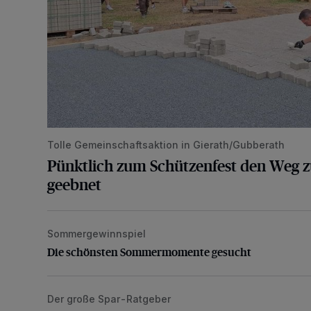
Tolle Gemeinschaftsaktion in Gierath/Gubberath
Pünktlich zum Schützenfest den Weg z
geebnet
Sommergewinnspiel
Die schönsten Sommermomente gesucht
Die schönsten Sommermomente gesucht
Der große Spar-Ratgeber
Lohnen sich kompatible Druckerpatronen?