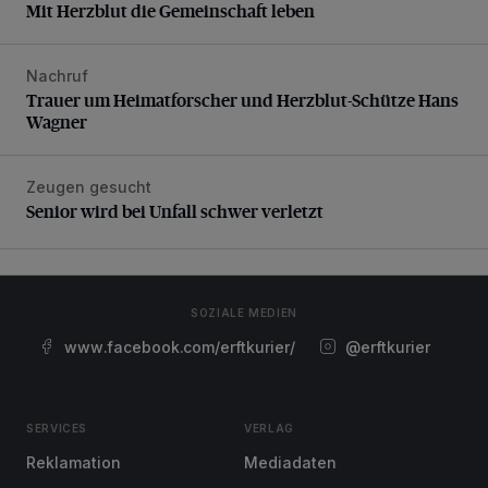
Mit Herzblut die Gemeinschaft leben
Nachruf
Trauer um Heimatforscher und Herzblut-Schütze Hans W
Trauer um Heimatforscher und Herzblut-Schütze Hans
Wagner
Zeugen gesucht
Senior wird bei Unfall schwer verletzt
Senior wird bei Unfall schwer verletzt
SOZIALE MEDIEN
www.facebook.com/erftkurier/
@erftkurier
SERVICES
VERLAG
Reklamation
Mediadaten