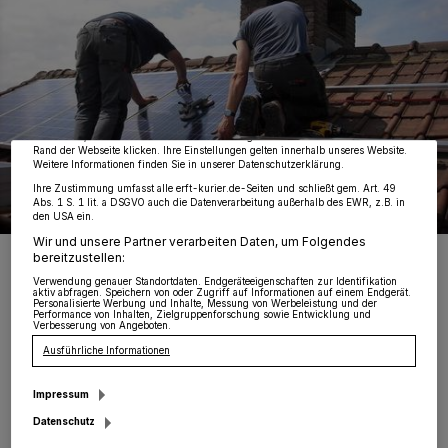
Wir und unsere
218
-Partner speichern und greifen auf personenbezogene Daten
wie Browserdaten oder eindeutige Kennungen auf Ihrem Gerät zu. Durch Auswahl
von OK aktivieren Sie Tracking-Technologien für die unter „Wir und unsere
Partner verarbeiten Daten, um Ihnen Dienste bereitzustellen“ aufgeführten
Zwecke. Wenn Tracker deaktiviert sind, sind manche Inhalte und Anzeigen
möglicherweise nicht mehr so relevant für Sie. Sie können dieses Menü jederzeit
wieder aufrufen, um Ihre Einstellungen zu ändern oder Ihre Einwilligung zu
widerrufen, indem Sie auf den Link Einstellungen oder Ablehnen am unteren
Rand der Webseite klicken. Ihre Einstellungen gelten innerhalb unseres Website.
Weitere Informationen finden Sie in unserer Datenschutzerklärung.
Ihre Zustimmung umfasst alle erft-kurier.de-Seiten und schließt gem. Art. 49
Abs. 1 S. 1 lit. a DSGVO auch die Datenverarbeitung außerhalb des EWR, z.B. in
den USA ein.
Wir und unsere Partner verarbeiten Daten, um Folgendes
Foto: pixabay.com/MariaGodfrida
bereitzustellen:
Verwendung genauer Standortdaten. Endgeräteeigenschaften zur Identifikation
aktiv abfragen. Speichern von oder Zugriff auf Informationen auf einem Endgerät.
Personalisierte Werbung und Inhalte, Messung von Werbeleistung und der
Performance von Inhalten, Zielgruppenforschung sowie Entwicklung und
Verbesserung von Angeboten.
Ausführliche Informationen
Nachhaltige Perspektiven im täglichen Leben
Impressum
Datenschutz
Der kontinuierliche Fortschritt der