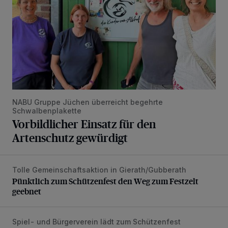
NABU Gruppe Jüchen überreicht begehrte
Schwalbenplakette
Vorbildlicher Einsatz für den
Artenschutz gewürdigt
Tolle Gemeinschaftsaktion in Gierath/Gubberath
Pünktlich zum Schützenfest den Weg zum Festzelt geebne
Pünktlich zum Schützenfest den Weg zum Festzelt
geebnet
Spiel- und Bürgerverein lädt zum Schützenfest
Mit Herzblut die Gemeinschaft leben