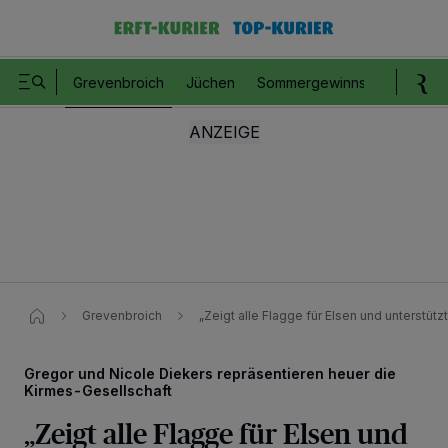
Grevenbroich
Jüchen
Sommergewinnspiel
Romm
Grevenbroich
„Zeigt alle Flagge für Elsen und unterstütz
Gregor und Nicole Diekers repräsentieren heuer die
Kirmes-Gesellschaft
„Zeigt alle Flagge für Elsen und