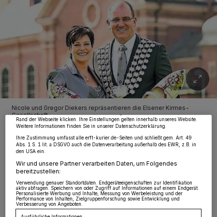
Wir und unsere
218
-Partner speichern und greifen auf personenbezogene Daten
wie Browserdaten oder eindeutige Kennungen auf Ihrem Gerät zu. Durch Auswahl
von OK aktivieren Sie Tracking-Technologien für die unter „Wir und unsere
Partner verarbeiten Daten, um Ihnen Dienste bereitzustellen“ aufgeführten
Zwecke. Wenn Tracker deaktiviert sind, sind manche Inhalte und Anzeigen
möglicherweise nicht mehr so relevant für Sie. Sie können dieses Menü jederzeit
wieder aufrufen, um Ihre Einstellungen zu ändern oder Ihre Einwilligung zu
Nicole und Gregor Diekers repräsentieren die Elsener Kirmes-
widerrufen, indem Sie auf den Link Einstellungen oder Ablehnen am unteren
Gesellschaft.
Rand der Webseite klicken. Ihre Einstellungen gelten innerhalb unseres Website.
Weitere Informationen finden Sie in unserer Datenschutzerklärung.
Ihre Zustimmung umfasst alle erft-kurier.de-Seiten und schließt gem. Art. 49
Abs. 1 S. 1 lit. a DSGVO auch die Datenverarbeitung außerhalb des EWR, z.B. in
den USA ein.
Wir und unsere Partner verarbeiten Daten, um Folgendes
bereitzustellen:
Von Gerhard Müller
Verwendung genauer Standortdaten. Endgeräteeigenschaften zur Identifikation
aktiv abfragen. Speichern von oder Zugriff auf Informationen auf einem Endgerät.
Personalisierte Werbung und Inhalte, Messung von Werbeleistung und der
D
Performance von Inhalten, Zielgruppenforschung sowie Entwicklung und
eshalb wird er als neu gewählter Vize-
Verbesserung von Angeboten.
Ausführliche Informationen