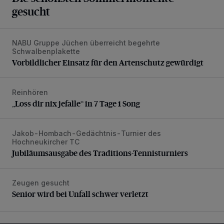
gesucht
NABU Gruppe Jüchen überreicht begehrte
Vorbildlicher Einsatz für den Artenschutz gewürdigt
Schwalbenplakette
Vorbildlicher Einsatz für den Artenschutz gewürdigt
Reinhören
„Loss dir nix jefalle“ in 7 Tage 1 Song
„Loss dir nix jefalle“ in 7 Tage 1 Song
Jakob-Hombach-Gedächtnis-Turnier des
Jubiläumsausgabe des Traditions-Tennisturniers
Hochneukircher TC
Jubiläumsausgabe des Traditions-Tennisturniers
Zeugen gesucht
Senior wird bei Unfall schwer verletzt
Senior wird bei Unfall schwer verletzt