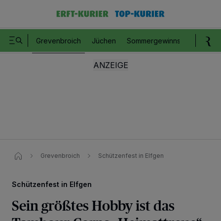
Grevenbroich
Jüchen
Sommergewinnspiel
Romm
Grevenbroich
Schützenfest in Elfgen​
Schützenfest in Elfgen
Sein größtes Hobby ist das