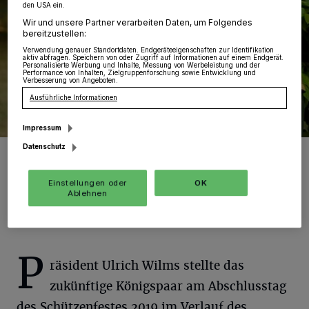
den USA ein.
Wir und unsere Partner verarbeiten Daten, um Folgendes
bereitzustellen:
Verwendung genauer Standortdaten. Endgeräteeigenschaften zur Identifikation
aktiv abfragen. Speichern von oder Zugriff auf Informationen auf einem Endgerät.
Personalisierte Werbung und Inhalte, Messung von Werbeleistung und der
Performance von Inhalten, Zielgruppenforschung sowie Entwicklung und
Verbesserung von Angeboten.
Ausführliche Informationen
Impressum
Datenschutz
Die Paschkes werden nach dreijähriger Wartezeit endlich zum
Königspaar gekrönt. Passend zum 100. des Tambour-Corps.
Foto: Verein
Einstellungen oder
OK
Ablehnen
P
räsident Ulrich Wilms stellte das
zukünftige Königspaar am Abschlusstag
des Schützenfestes 2019 im Verlauf des