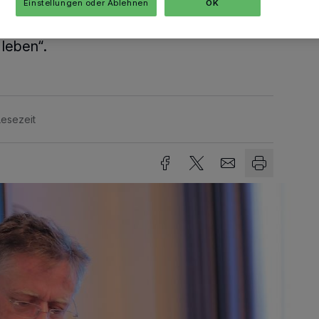
Einstellungen oder Ablehnen
OK
g in Höhe von jeweils 1.000 Euro
rpunkt lautet „Gemeinschaft gestalten
leben“.
Lesezeit