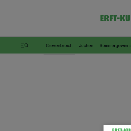
Grevenbroich
Jüchen
Sommergewinns