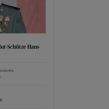
ut-Schütze Hans
plakette
t
lt