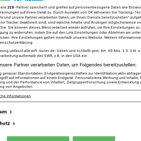
sere
218
-Partner speichern und greifen auf personenbezogene Daten wie Brows
Kennungen auf Ihrem Gerät zu. Durch Auswahl von OK aktivieren Sie Tracking-Te
Wir und unsere Partner verarbeiten Daten, um Ihnen Dienste bereitzustellen“ aufge
n Tracker deaktiviert sind, sind manche Inhalte und Anzeigen möglicherweise ni
ür engagierte Nachbarn: Anträge seit dem 1. April möglich
r Sie. Sie können dieses Menü jederzeit wieder aufrufen, um Ihre Einstellungen zu
ligung zu widerrufen, indem Sie auf den Link Einstellungen oder Ablehnen am unte
icken. Ihre Einstellungen gelten innerhalb unseres Website. Weitere Informationen
tenschutzerklärung.
il möglich
mung umfasst alle erft-kurier.de-Seiten und schließt gem. Art. 49 Abs. 1 S. 1 lit
rarbeitung außerhalb des EWR, z.B. in den USA ein.
 engagierte
nsere Partner verarbeiten Daten, um Folgendes bereitzustellen:
genauer Standortdaten. Endgeräteeigenschaften zur Identifikation aktiv abfrage
griff auf Informationen auf einem Endgerät. Personalisierte Werbung und Inhalte
ung und der Performance von Inhalten, Zielgruppenforschung sowie Entwicklung
ng von Angeboten.
che Informationen
ste, Veranstaltungen für Senioren oder
sum
on geflüchteten Menschen aus der Ukraine
000 x 1.000 Euro für das Engagement“
hutz
 mit ehrenamtlichem Einsatz gefragt.
nen sich mit ihren Maßnahmen bis zum 1.