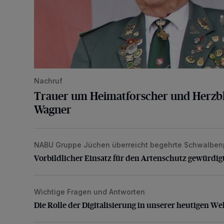
Nachruf
Trauer um Heimatforscher und Herzbl
Wagner
NABU Gruppe Jüchen überreicht begehrte Schwalben
Vorbildlicher Einsatz für den Artenschutz gewürdigt
Vorbildlicher Einsatz für den Artenschutz gewürdig
Wichtige Fragen und Antworten
Die Rolle der Digitalisierung in unserer heutigen Welt
Die Rolle der Digitalisierung in unserer heutigen We