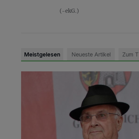
(-ekG.)
Meistgelesen
Neueste Artikel
Zum 
Trauer um Heimatforscher und Herzblut-Schütze H