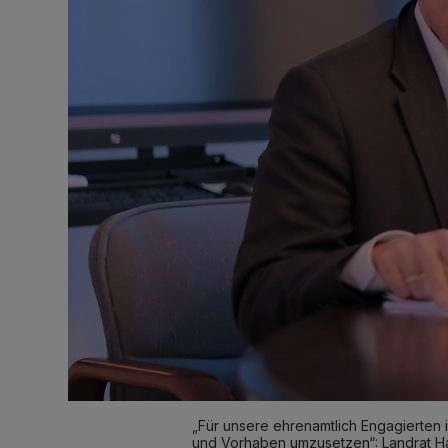
„Für unsere ehrenamtlich Engagierten is
und Vorhaben umzusetzen“: Landrat H