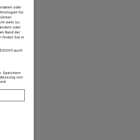
erdaten oder
chnologien für
führten
cht mehr so
 ändern oder
ren Rand der
 finden Sie in
. a DSGVO auch
n. Speichern
, Messung von
 und