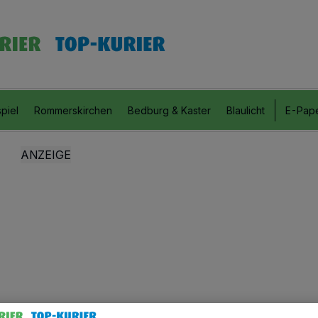
piel
Rommerskirchen
Bedburg & Kaster
Blaulicht
E-Pap