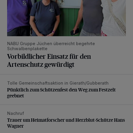
NABU Gruppe Jüchen überreicht begehrte
Schwalbenplakette
Vorbildlicher Einsatz für den
Artenschutz gewürdigt
Tolle Gemeinschaftsaktion in Gierath/Gubberath
Pünktlich zum Schützenfest den Weg zum Festzelt geebne
Pünktlich zum Schützenfest den Weg zum Festzelt
geebnet
Nachruf
Trauer um Heimatforscher und Herzblut-Schütze Hans W
Trauer um Heimatforscher und Herzblut-Schütze Hans
Wagner