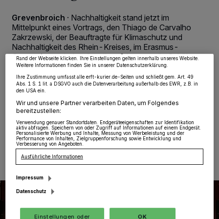
Wir und unsere
218
-Partner speichern und greifen auf personenbezogene Daten
wie Browserdaten oder eindeutige Kennungen auf Ihrem Gerät zu. Durch Auswahl
Grevenbroich
·
Nachhaltigkeit stand jetzt im
von OK aktivieren Sie Tracking-Technologien für die unter „Wir und unsere
Partner verarbeiten Daten, um Ihnen Dienste bereitzustellen“ aufgeführten
Mittelpunkt eines Vortrags, den Thiago de Carvalho
Zwecke. Wenn Tracker deaktiviert sind, sind manche Inhalte und Anzeigen
Zakrzewski, der Beauftragte für Klimaschutz und
möglicherweise nicht mehr so relevant für Sie. Sie können dieses Menü jederzeit
Nachhaltigkeit des Rhein-Kreises, im Erasmus-
wieder aufrufen, um Ihre Einstellungen zu ändern oder Ihre Einwilligung zu
widerrufen, indem Sie auf den Link Einstellungen oder Ablehnen am unteren
Gymnasium gehalten hat. Ihm gelang es, die Schüler
Rand der Webseite klicken. Ihre Einstellungen gelten innerhalb unseres Website.
der achten Klassen für das komplexe Thema
Weitere Informationen finden Sie in unserer Datenschutzerklärung.
„Nachhaltigkeitstransformation im globalen Kontext“ zu
Ihre Zustimmung umfasst alle erft-kurier.de-Seiten und schließt gem. Art. 49
begeistern. Das gymnasiale Umwelt-Team hatte den
Abs. 1 S. 1 lit. a DSGVO auch die Datenverarbeitung außerhalb des EWR, z.B. in
den USA ein.
Kreismitarbeiter zu der Veranstaltung eingeladen.
Wir und unsere Partner verarbeiten Daten, um Folgendes
bereitzustellen:
Verwendung genauer Standortdaten. Endgeräteeigenschaften zur Identifikation
aktiv abfragen. Speichern von oder Zugriff auf Informationen auf einem Endgerät.
Personalisierte Werbung und Inhalte, Messung von Werbeleistung und der
04.04.2022 , 11:45 Uhr
Eine Minute Lesezeit
Performance von Inhalten, Zielgruppenforschung sowie Entwicklung und
Verbesserung von Angeboten.
Ausführliche Informationen
Impressum
Datenschutz
Einstellungen oder
OK