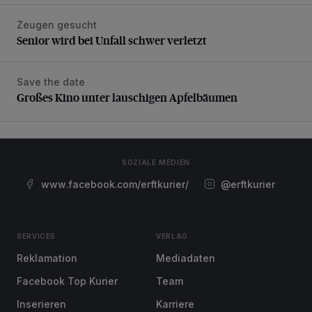
Zeugen gesucht
Senior wird bei Unfall schwer verletzt
Senior wird bei Unfall schwer verletzt
Save the date
Großes Kino unter lauschigen Apfelbäumen
Großes Kino unter lauschigen Apfelbäumen
SOZIALE MEDIEN
www.facebook.com/erftkurier/
@erftkurier
SERVICES
VERLAG
Reklamation
Mediadaten
Facebook Top Kurier
Team
Inserieren
Karriere