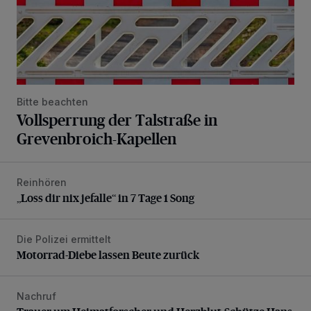
Bitte beachten
Vollsperrung der Talstraße in
Grevenbroich-Kapellen
Reinhören
„Loss dir nix jefalle“ in 7 Tage 1 Song
„Loss dir nix jefalle“ in 7 Tage 1 Song
Die Polizei ermittelt
Motorrad-Diebe lassen Beute zurück
Motorrad-Diebe lassen Beute zurück
Nachruf
Trauer um Heimatforscher und Herzblut-Schütze Hans W