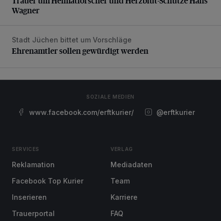
Trauer um Heimatforscher und Herzblut-Schütze Hans
Wagner
Stadt Jüchen bittet um Vorschläge
Ehrenamtler sollen gewürdigt werden
Ehrenamtler sollen gewürdigt werden
SOZIALE MEDIEN
www.facebook.com/erftkurier/
@erftkurier
SERVICES
VERLAG
Reklamation
Mediadaten
Facebook Top Kurier
Team
Inserieren
Karriere
Trauerportal
FAQ