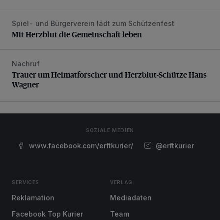
Spiel- und Bürgerverein lädt zum Schützenfest
Mit Herzblut die Gemeinschaft leben
Mit Herzblut die Gemeinschaft leben
Nachruf
Trauer um Heimatforscher und Herzblut-Schütze Hans W
Trauer um Heimatforscher und Herzblut-Schütze Hans
Wagner
SOZIALE MEDIEN
www.facebook.com/erftkurier/
@erftkurier
SERVICES
VERLAG
Reklamation
Mediadaten
Facebook Top Kurier
Team