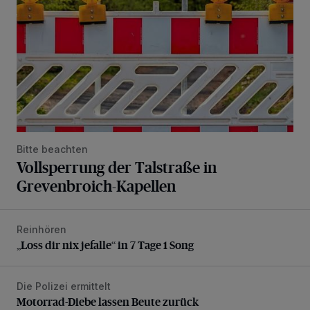
Bitte beachten
Vollsperrung der Talstraße in
Grevenbroich-Kapellen
Reinhören
„Loss dir nix jefalle“ in 7 Tage 1 Song
„Loss dir nix jefalle“ in 7 Tage 1 Song
Die Polizei ermittelt
Motorrad-Diebe lassen Beute zurück
Motorrad-Diebe lassen Beute zurück