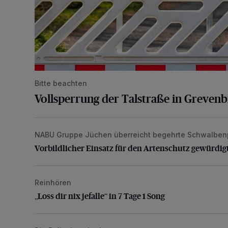
Bitte beachten
Vollsperrung der Talstraße in Greven
NABU Gruppe Jüchen überreicht begehrte Schwalben
Vorbildlicher Einsatz für den Artenschutz gewürdigt
Vorbildlicher Einsatz für den Artenschutz gewürdig
Reinhören
„Loss dir nix jefalle“ in 7 Tage 1 Song
„Loss dir nix jefalle“ in 7 Tage 1 Song