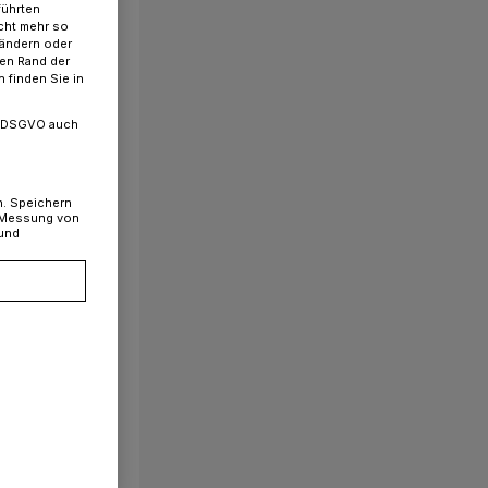
führten
cht mehr so
 ändern oder
ren Rand der
 finden Sie in
. a DSGVO auch
n. Speichern
, Messung von
 und