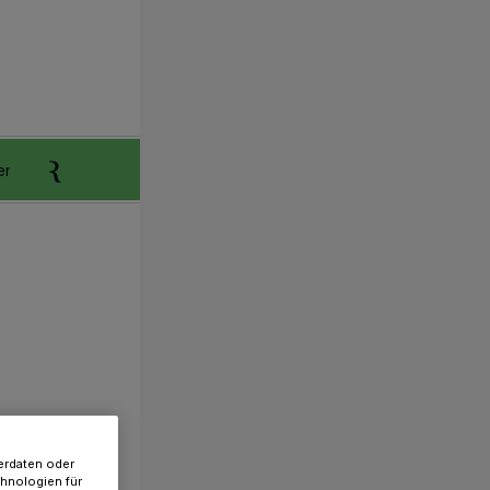
er
Anzeigen aufgeben
Reklamation
erdaten oder
chnologien für