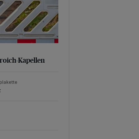
broich-Kapellen
plakette
t