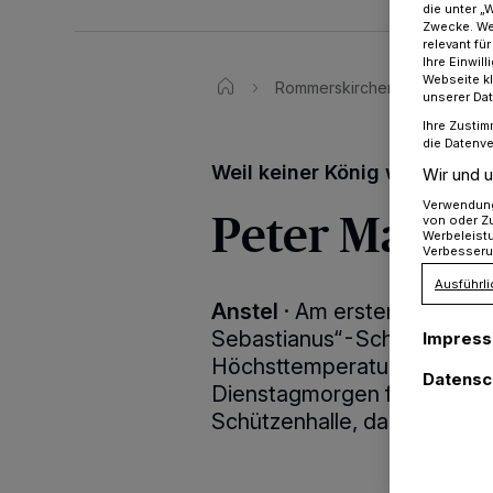
die unter „
Zwecke. Wen
relevant fü
Ihre Einwil
Webseite kl
Rommerskirchen
Schütze
unserer Da
Ihre Zustim
die Datenve
Weil keiner König werden wol
Wir und u
Verwendung 
Peter Maar w
von oder Zu
Werbeleist
Verbesseru
Ausführli
Anstel
·
Am ersten Wochenen
Sebastianus“-Schützen-Bru
Impres
Höchsttemperaturen und tol
Datensc
Dienstagmorgen fand, nach
Schützenhalle, das Königssc