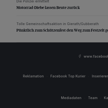
Die Polizei ermittelt
Motorrad-Diebe lassen Beute zurück
Motorrad-Diebe lassen Beute zurück
Tolle Gemeinschaftsaktion in Gierath/Gubberath
Pünktlich zum Schützenfest den Weg zum Festzelt 
Pünktlich zum Schützenfest den Weg zum Festzelt g
www.facebook.
Reklamation
Facebook Top Kurier
Inseriere
Mediadaten
Team
Ka