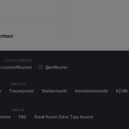
geebnet
eebnet
SOZIALE MEDIEN
com/erftkurier/
@erftkurier
SERVICES
n
Trauerportal
Stellenmarkt
Immobilienmarkt
AZUBI
VERLAG
rriere
FAQ
Stadt Kurier Extra Tipp Kaarst