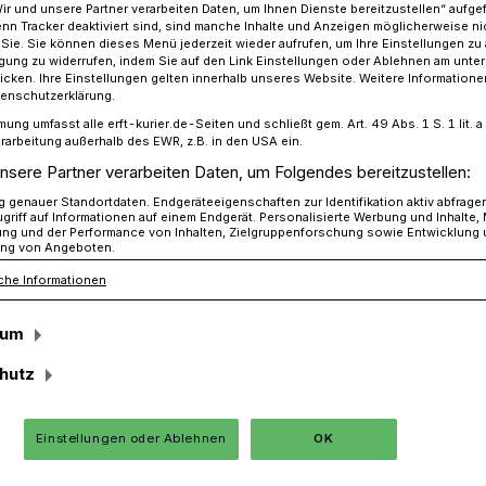
Wir und unsere Partner verarbeiten Daten, um Ihnen Dienste bereitzustellen“ aufge
n Tracker deaktiviert sind, sind manche Inhalte und Anzeigen möglicherweise ni
r Sie. Sie können dieses Menü jederzeit wieder aufrufen, um Ihre Einstellungen zu
ligung zu widerrufen, indem Sie auf den Link Einstellungen oder Ablehnen am unte
icken. Ihre Einstellungen gelten innerhalb unseres Website. Weitere Informationen
n-Bruderschaft Anstel Peter Maar wird Kaiser
tenschutzerklärung.
mung umfasst alle erft-kurier.de-Seiten und schließt gem. Art. 49 Abs. 1 S. 1 lit
rarbeitung außerhalb des EWR, z.B. in den USA ein.
lte:
nsere Partner verarbeiten Daten, um Folgendes bereitzustellen:
genauer Standortdaten. Endgeräteeigenschaften zur Identifikation aktiv abfrage
ird Kaiser
griff auf Informationen auf einem Endgerät. Personalisierte Werbung und Inhalte
ung und der Performance von Inhalten, Zielgruppenforschung sowie Entwicklung
ng von Angeboten.
che Informationen
de im September feierte die „St.
derschaft Anstel bei sommerlichen
sum
ler Stimmung ihr Schützenfest. Am
hutz
 dem gemeinsamen Frühstück in der
hießen statt.
Einstellungen oder Ablehnen
OK