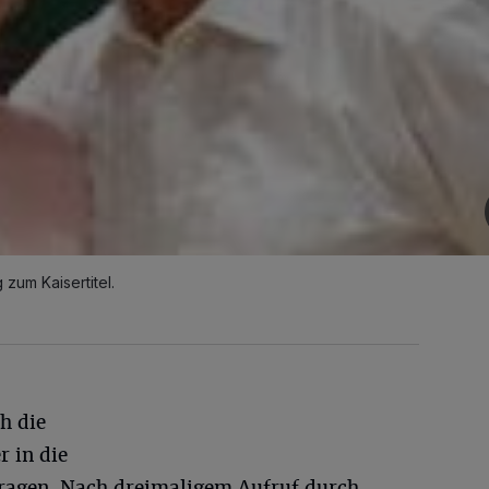
zum Kaisertitel.
ch die
r in die
tragen. Nach dreimaligem Aufruf durch