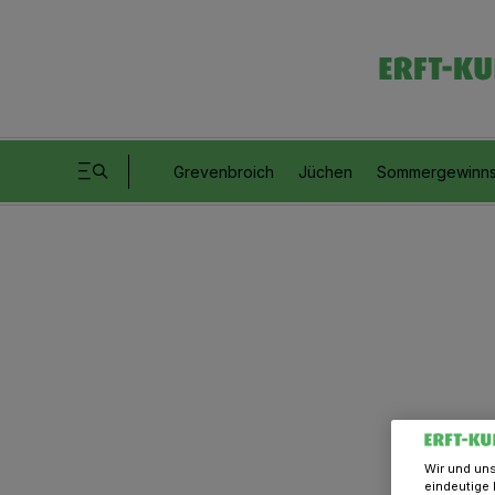
Grevenbroich
Jüchen
Sommergewinns
Wir und un
eindeutige 