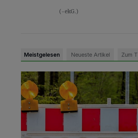
(-ekG.)
Meistgelesen
Neueste Artikel
Zum 
Vollsperrung der Talstraße in Grevenbroich-Kapellen