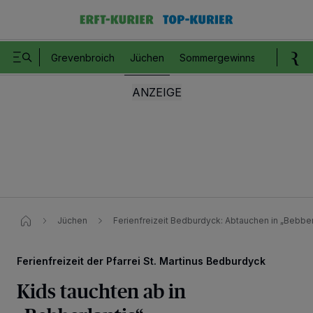
Grevenbroich
Jüchen
Sommergewinnspiel
Romm
Jüchen
Ferienfreizeit Bedburdyck: Abtauchen in „Bebberl
Ferienfreizeit der Pfarrei St. Martinus Bedburdyck
Kids tauchten ab in