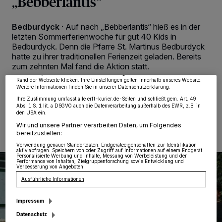
„Bebberlantis“
Wir und unsere
218
-Partner speichern und greifen auf personenbezogene Daten
Bedburdyck
·
Auf nach „Bebberlantis“ hieß es in der
wie Browserdaten oder eindeutige Kennungen auf Ihrem Gerät zu. Durch Auswahl
letzten Sommerferienwoche für gut 40 Kids in
von OK aktivieren Sie Tracking-Technologien für die unter „Wir und unsere
Bedburdyck. Denn die Pfarre St. Martinus Bedburdyck
Partner verarbeiten Daten, um Ihnen Dienste bereitzustellen“ aufgeführten
Zwecke. Wenn Tracker deaktiviert sind, sind manche Inhalte und Anzeigen
hatte zu ihrer traditionellen Ferienzeit geladen. Bereits
möglicherweise nicht mehr so relevant für Sie. Sie können dieses Menü jederzeit
zum zehnten Mal fand die Aktion statt.
wieder aufrufen, um Ihre Einstellungen zu ändern oder Ihre Einwilligung zu
widerrufen, indem Sie auf den Link Einstellungen oder Ablehnen am unteren
Rand der Webseite klicken. Ihre Einstellungen gelten innerhalb unseres Website.
Weitere Informationen finden Sie in unserer Datenschutzerklärung.
Ihre Zustimmung umfasst alle erft-kurier.de-Seiten und schließt gem. Art. 49
Abs. 1 S. 1 lit. a DSGVO auch die Datenverarbeitung außerhalb des EWR, z.B. in
12.08.2023 , 09:00 Uhr
Eine Minute Lesezeit
den USA ein.
Wir und unsere Partner verarbeiten Daten, um Folgendes
bereitzustellen:
Verwendung genauer Standortdaten. Endgeräteeigenschaften zur Identifikation
aktiv abfragen. Speichern von oder Zugriff auf Informationen auf einem Endgerät.
Personalisierte Werbung und Inhalte, Messung von Werbeleistung und der
Performance von Inhalten, Zielgruppenforschung sowie Entwicklung und
Verbesserung von Angeboten.
Ausführliche Informationen
Impressum
Datenschutz