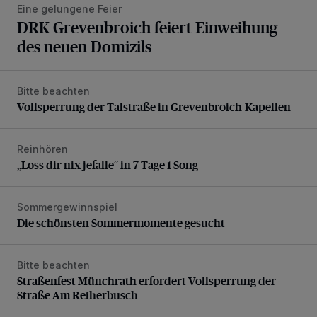
Eine gelungene Feier
DRK Grevenbroich feiert Einweihung
des neuen Domizils
Bitte beachten
Vollsperrung der Talstraße in Grevenbroich-Kapellen
Vollsperrung der Talstraße in Grevenbroich-Kapellen
Reinhören
„Loss dir nix jefalle“ in 7 Tage 1 Song
„Loss dir nix jefalle“ in 7 Tage 1 Song
Sommergewinnspiel
Die schönsten Sommermomente gesucht
Die schönsten Sommermomente gesucht
Bitte beachten
Straßenfest Münchrath erfordert Vollsperrung der Straße 
Straßenfest Münchrath erfordert Vollsperrung der
Straße Am Reiherbusch