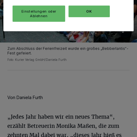
Einstellungen oder
OK
Ablehnen
Zum Abschluss der Ferienfreizeit wurde ein großes „Bebberlantis“-
Fest gefeiert.
Foto: Kurier Verlag GmbH/Daniela Furth
Von Daniela Furth
„Jedes Jahr haben wir ein neues Thema“,
erzählt Betreuerin Monika Maßen, die zum
zehnten Mal dabei war, „dieses Jahr hieß es