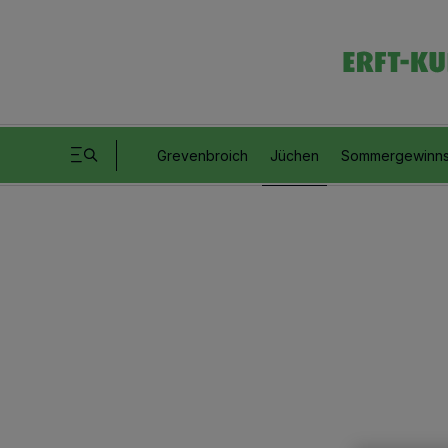
Grevenbroich
Jüchen
Sommergewinns