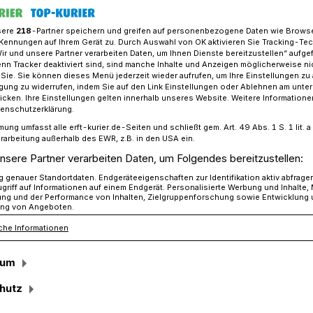
sere
218
-Partner speichern und greifen auf personenbezogene Daten wie Brows
Kennungen auf Ihrem Gerät zu. Durch Auswahl von OK aktivieren Sie Tracking-Te
Wir und unsere Partner verarbeiten Daten, um Ihnen Dienste bereitzustellen“ aufge
: BSHV Jüchen feiert Königsehrenabend
n Tracker deaktiviert sind, sind manche Inhalte und Anzeigen möglicherweise ni
r Sie. Sie können dieses Menü jederzeit wieder aufrufen, um Ihre Einstellungen zu
ligung zu widerrufen, indem Sie auf den Link Einstellungen oder Ablehnen am unte
icken. Ihre Einstellungen gelten innerhalb unseres Website. Weitere Informationen
as größte Sonntags-Frühstücksbuffet
tenschutzerklärung.
mung umfasst alle erft-kurier.de-Seiten und schließt gem. Art. 49 Abs. 1 S. 1 lit
rarbeitung außerhalb des EWR, z.B. in den USA ein.
ützen feiern ihren
nsere Partner verarbeiten Daten, um Folgendes bereitzustellen:
genauer Standortdaten. Endgeräteeigenschaften zur Identifikation aktiv abfrage
griff auf Informationen auf einem Endgerät. Personalisierte Werbung und Inhalte
ung und der Performance von Inhalten, Zielgruppenforschung sowie Entwicklung
ng von Angeboten.
che Informationen
nd voll motiviert, das Programm steht: Am
sum
tet der Bürgerschützen- und Heimatverein
tionelle Fest-Wochenende rund um den
hutz
bend.