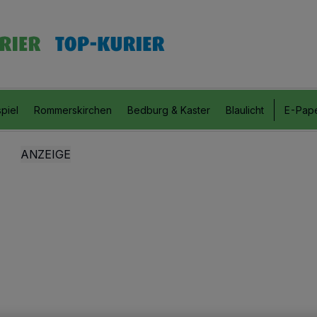
piel
Rommerskirchen
Bedburg & Kaster
Blaulicht
E-Pap