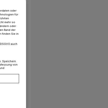
erdaten oder
chnologien für
führten
cht mehr so
 ändern oder
ren Rand der
 finden Sie in
. a DSGVO auch
n. Speichern
, Messung von
 und