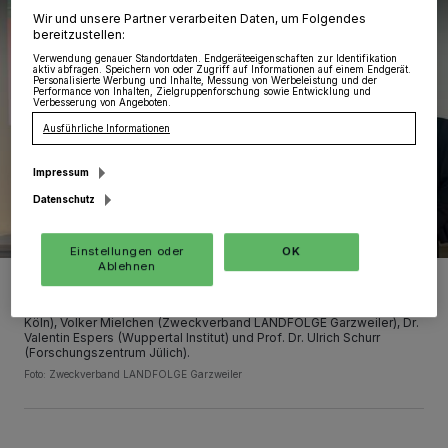
Wir und unsere Partner verarbeiten Daten, um Folgendes
bereitzustellen:
Verwendung genauer Standortdaten. Endgeräteeigenschaften zur Identifikation
aktiv abfragen. Speichern von oder Zugriff auf Informationen auf einem Endgerät.
Personalisierte Werbung und Inhalte, Messung von Werbeleistung und der
Performance von Inhalten, Zielgruppenforschung sowie Entwicklung und
Verbesserung von Angeboten.
Ausführliche Informationen
Impressum
Datenschutz
Einstellungen oder
OK
Ablehnen
Von rechts: Harald Zillikens (Bürgermeister Stadt Jüchen), Franz
Josef Türck-Hövener (Stadt Herzogenrath), Moritz End (TH Köln),
Katja Witte (Wuppertal Institut), Prof. Dr. Thorsten Schneiders (TH
Köln), Volker Mielchen (Zweckverband LANDFOLGE Garzweiler), Dr.
Valentin Espers (Wuppertal Institut) und Prof. Dr. Ulrich Schurr
(Forschungszentrum Jülich).
Foto: Zweckverband LANDFOLGE Garzweiler