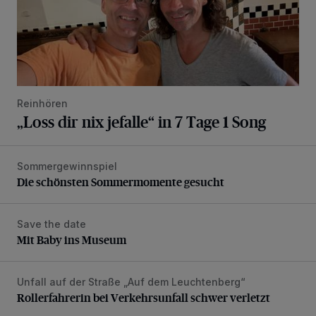
Reinhören
„Loss dir nix jefalle“ in 7 Tage 1 Song
Sommergewinnspiel
Die schönsten Sommermomente gesucht
Die schönsten Sommermomente gesucht
Save the date
Mit Baby ins Museum
Mit Baby ins Museum
Unfall auf der Straße „Auf dem Leuchtenberg“
Rollerfahrerin bei Verkehrsunfall schwer verletzt
Rollerfahrerin bei Verkehrsunfall schwer verletzt