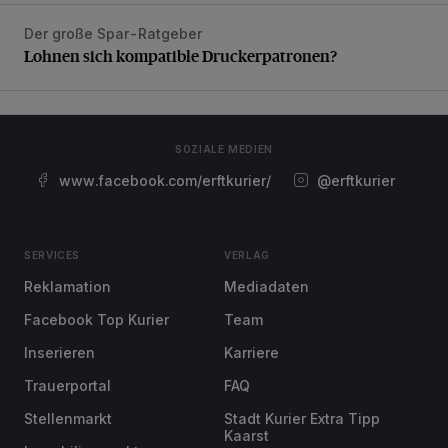
Der große Spar-Ratgeber
Lohnen sich kompatible Druckerpatronen?
Lohnen sich kompatible Druckerpatronen?
SOZIALE MEDIEN
www.facebook.com/erftkurier/
@erftkurier
SERVICES
VERLAG
Reklamation
Mediadaten
Facebook Top Kurier
Team
Inserieren
Karriere
Trauerportal
FAQ
Stellenmarkt
Stadt Kurier Extra Tipp
Kaarst