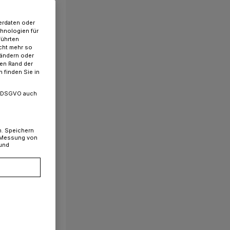
erdaten oder
chnologien für
führten
cht mehr so
 ändern oder
ren Rand der
 finden Sie in
. a DSGVO auch
n. Speichern
, Messung von
 und