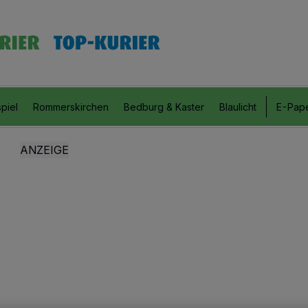
piel
Rommerskirchen
Bedburg & Kaster
Blaulicht
E-Pap