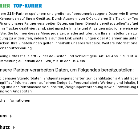
sere
218
-Partner speichern und greifen auf personenbezogene Daten wie Brows
Kennungen auf Ihrem Gerät zu. Durch Auswahl von OK aktivieren Sie Tracking-Te
Wir und unsere Partner verarbeiten Daten, um Ihnen Dienste bereitzustellen“ aufge
mbad öffnet wieder seine Türen
n Tracker deaktiviert sind, sind manche Inhalte und Anzeigen möglicherweise ni
r Sie. Sie können dieses Menü jederzeit wieder aufrufen, um Ihre Einstellungen zu
ligung zu widerrufen, indem Sie auf den Link Einstellungen oder Ablehnen am unte
icken. Ihre Einstellungen gelten innerhalb unseres Website. Weitere Informationen
reits am 28. März
tenschutzerklärung.
mung umfasst alle erft-kurier.de-Seiten und schließt gem. Art. 49 Abs. 1 S. 1 lit
hwimmbad öffnet
rarbeitung außerhalb des EWR, z.B. in den USA ein.
nsere Partner verarbeiten Daten, um Folgendes bereitzustellen:
e Türen
genauer Standortdaten. Endgeräteeigenschaften zur Identifikation aktiv abfrage
griff auf Informationen auf einem Endgerät. Personalisierte Werbung und Inhalte
ung und der Performance von Inhalten, Zielgruppenforschung sowie Entwicklung
ng von Angeboten.
che Informationen
Wochen Schließzeit wird das
April – und das ist ausdrücklich kein
sum
 Türen öffnen. Nach umfangreichen
hlt die Anlage nun in neuem Glanz.
hutz