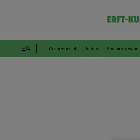
Grevenbroich
Jüchen
Sommergewinns