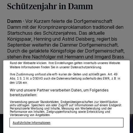
Schützenjahr in Damm
Damm
·
Vor Kurzem feierte die Dorfgemeinschaft
Damm mit der Kronprinzenproklamation traditionell den
Wir und unsere
218
-Partner speichern und greifen auf personenbezogene Daten
Startschuss des Schützenjahres. Das aktuelle
wie Browserdaten oder eindeutige Kennungen auf Ihrem Gerät zu. Durch Auswahl
Königspaar, Henning und Astrid Deisberg, regiert bis
von OK aktivieren Sie Tracking-Technologien für die unter „Wir und unsere
Partner verarbeiten Daten, um Ihnen Dienste bereitzustellen“ aufgeführten
September weiterhin die Dammer Dorfgemeinschaft.
Zwecke. Wenn Tracker deaktiviert sind, sind manche Inhalte und Anzeigen
Durch die getaktete Königsfolge der Dorfgemeinschaft,
möglicherweise nicht mehr so relevant für Sie. Sie können dieses Menü jederzeit
wieder aufrufen, um Ihre Einstellungen zu ändern oder Ihre Einwilligung zu
stehen ihre Nachfolger mit Hermann und Irmgard Brass
widerrufen, indem Sie auf den Link Einstellungen oder Ablehnen am unteren
aber bereits fest.
Rand der Webseite klicken. Ihre Einstellungen gelten innerhalb unseres Website.
Weitere Informationen finden Sie in unserer Datenschutzerklärung.
Ihre Zustimmung umfasst alle erft-kurier.de-Seiten und schließt gem. Art. 49
Abs. 1 S. 1 lit. a DSGVO auch die Datenverarbeitung außerhalb des EWR, z.B. in
den USA ein.
23.03.2026 , 07:00 Uhr
2 Minuten Lesezeit
Wir und unsere Partner verarbeiten Daten, um Folgendes
bereitzustellen:
Verwendung genauer Standortdaten. Endgeräteeigenschaften zur Identifikation
aktiv abfragen. Speichern von oder Zugriff auf Informationen auf einem Endgerät.
Personalisierte Werbung und Inhalte, Messung von Werbeleistung und der
Performance von Inhalten, Zielgruppenforschung sowie Entwicklung und
Verbesserung von Angeboten.
Ausführliche Informationen