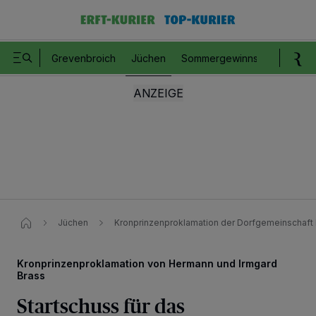
Grevenbroich
Jüchen
Sommergewinnspiel
Romm
Jüchen
Kronprinzenproklamation der Dorfgemeinschaf
Kronprinzenproklamation von Hermann und Irmgard
Brass
Startschuss für das