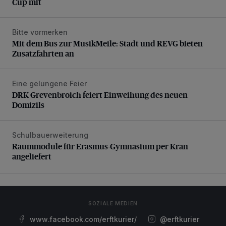
Cup mit
Bitte vormerken
Mit dem Bus zur MusikMeile: Stadt und REVG bieten Zusat
Mit dem Bus zur MusikMeile: Stadt und REVG bieten
Zusatzfahrten an
Eine gelungene Feier
DRK Grevenbroich feiert Einweihung des neuen Domizils
DRK Grevenbroich feiert Einweihung des neuen
Domizils
Schulbauerweiterung
Raummodule für Erasmus-Gymnasium per Kran angeliefer
Raummodule für Erasmus-Gymnasium per Kran
angeliefert
SOZIALE MEDIEN
www.facebook.com/erftkurier/
@erftkurier