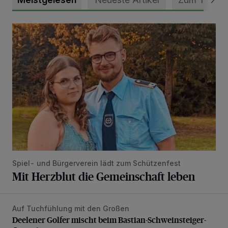
Mit Herzblut die Gemeinschaft leben
Spiel- und Bürgerverein lädt zum Schützenfest
Mit Herzblut die Gemeinschaft leben
Auf Tuchfühlung mit den Großen
Deelener Golfer mischt beim Bastian-Schweinsteiger-Cup 
Deelener Golfer mischt beim Bastian-Schweinsteiger-