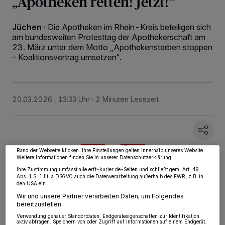
„Apotheken retten! Jetzt!“
Jüchen
·
Die Apotheken im Rhein-Kreis beteiligen sich
am bundesweiten Protesttag der Apothekerschaft am
23. März unter dem Motto „Apothekensterben stoppen
– Koalitionsvertrag umsetzen“.
Wir und unsere
218
-Partner speichern und greifen auf personenbezogene Daten
20.03.2026 , 13:33 Uhr
2 Minuten Lesezeit
wie Browserdaten oder eindeutige Kennungen auf Ihrem Gerät zu. Durch Auswahl
von OK aktivieren Sie Tracking-Technologien für die unter „Wir und unsere
Partner verarbeiten Daten, um Ihnen Dienste bereitzustellen“ aufgeführten
Zwecke. Wenn Tracker deaktiviert sind, sind manche Inhalte und Anzeigen
möglicherweise nicht mehr so relevant für Sie. Sie können dieses Menü jederzeit
wieder aufrufen, um Ihre Einstellungen zu ändern oder Ihre Einwilligung zu
widerrufen, indem Sie auf den Link Einstellungen oder Ablehnen am unteren
Rand der Webseite klicken. Ihre Einstellungen gelten innerhalb unseres Website.
Weitere Informationen finden Sie in unserer Datenschutzerklärung.
Ihre Zustimmung umfasst alle erft-kurier.de-Seiten und schließt gem. Art. 49
Abs. 1 S. 1 lit. a DSGVO auch die Datenverarbeitung außerhalb des EWR, z.B. in
den USA ein.
Wir und unsere Partner verarbeiten Daten, um Folgendes
bereitzustellen:
Verwendung genauer Standortdaten. Endgeräteeigenschaften zur Identifikation
aktiv abfragen. Speichern von oder Zugriff auf Informationen auf einem Endgerät.