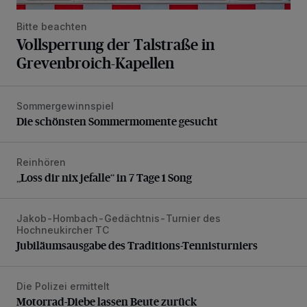
Bitte beachten
Vollsperrung der Talstraße in
Grevenbroich-Kapellen
Sommergewinnspiel
Die schönsten Sommermomente gesucht
Die schönsten Sommermomente gesucht
Reinhören
„Loss dir nix jefalle“ in 7 Tage 1 Song
„Loss dir nix jefalle“ in 7 Tage 1 Song
Jakob-Hombach-Gedächtnis-Turnier des
Jubiläumsausgabe des Traditions-Tennisturniers
Hochneukircher TC
Jubiläumsausgabe des Traditions-Tennisturniers
Die Polizei ermittelt
Motorrad-Diebe lassen Beute zurück
Motorrad-Diebe lassen Beute zurück