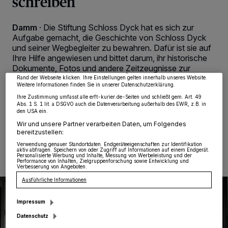
schreiben
Wir und unsere
218
-Partner speichern und greifen auf personenbezogene Daten
Damm
·
Die Stiftung Schloss Dyck hat es sich zur
wie Browserdaten oder eindeutige Kennungen auf Ihrem Gerät zu. Durch Auswahl
von OK aktivieren Sie Tracking-Technologien für die unter „Wir und unsere
Aufgabe gemacht, die Geschichte von Schloss Dyck
Partner verarbeiten Daten, um Ihnen Dienste bereitzustellen“ aufgeführten
und seiner Wegbegleiter zu bewahren. Dafür ist sie auf
Zwecke. Wenn Tracker deaktiviert sind, sind manche Inhalte und Anzeigen
Ihre Hilfe angewiesen und bittet darum, ihr historische
möglicherweise nicht mehr so relevant für Sie. Sie können dieses Menü jederzeit
wieder aufrufen, um Ihre Einstellungen zu ändern oder Ihre Einwilligung zu
Dokumente, Fotos und andere Zeitzeugnisse zur
widerrufen, indem Sie auf den Link Einstellungen oder Ablehnen am unteren
Geschichte von Schloss und Park zur Verfügung zu
Rand der Webseite klicken. Ihre Einstellungen gelten innerhalb unseres Website.
Weitere Informationen finden Sie in unserer Datenschutzerklärung.
stellen.
Ihre Zustimmung umfasst alle erft-kurier.de-Seiten und schließt gem. Art. 49
Abs. 1 S. 1 lit. a DSGVO auch die Datenverarbeitung außerhalb des EWR, z.B. in
den USA ein.
Wir und unsere Partner verarbeiten Daten, um Folgendes
08.11.2024 , 10:08 Uhr
Eine Minute Lesezeit
bereitzustellen:
Verwendung genauer Standortdaten. Endgeräteeigenschaften zur Identifikation
aktiv abfragen. Speichern von oder Zugriff auf Informationen auf einem Endgerät.
Personalisierte Werbung und Inhalte, Messung von Werbeleistung und der
Performance von Inhalten, Zielgruppenforschung sowie Entwicklung und
Verbesserung von Angeboten.
Ausführliche Informationen
Impressum
Datenschutz