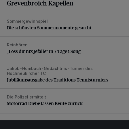
Grevenbroich-Kapellen
Sommergewinnspiel
Die schönsten Sommermomente gesucht
Die schönsten Sommermomente gesucht
Reinhören
„Loss dir nix jefalle“ in 7 Tage 1 Song
„Loss dir nix jefalle“ in 7 Tage 1 Song
Jakob-Hombach-Gedächtnis-Turnier des
Jubiläumsausgabe des Traditions-Tennisturniers
Hochneukircher TC
Jubiläumsausgabe des Traditions-Tennisturniers
Die Polizei ermittelt
Motorrad-Diebe lassen Beute zurück
Motorrad-Diebe lassen Beute zurück