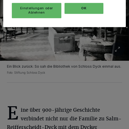
Einstellungen oder
OK
Ablehnen
Ein Blick zurück: So sah die Bibliothek von Schloss Dyck einmal aus.
Foto: Stiftung Schloss Dyck
E
ine über 900-jährige Geschichte
verbindet nicht nur die Familie zu Salm-
Reifferscheidt-Dyck mit dem Dycker