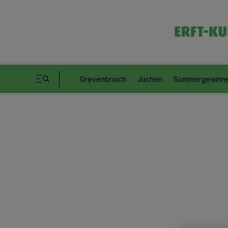
Grevenbroich
Jüchen
Sommergewinns