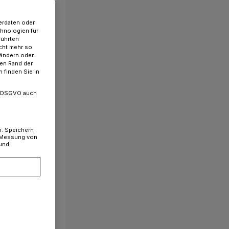
erdaten oder
chnologien für
führten
cht mehr so
 ändern oder
ren Rand der
 finden Sie in
. a DSGVO auch
n. Speichern
, Messung von
 und