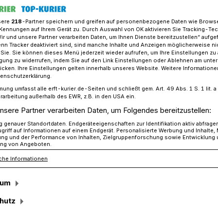
sere
218
-Partner speichern und greifen auf personenbezogene Daten wie Brows
Kennungen auf Ihrem Gerät zu. Durch Auswahl von OK aktivieren Sie Tracking-Te
Wir und unsere Partner verarbeiten Daten, um Ihnen Dienste bereitzustellen“ aufge
Verein feiert erstes Schützenfest auf neuem Festplatz​
n Tracker deaktiviert sind, sind manche Inhalte und Anzeigen möglicherweise ni
r Sie. Sie können dieses Menü jederzeit wieder aufrufen, um Ihre Einstellungen zu
ligung zu widerrufen, indem Sie auf den Link Einstellungen oder Ablehnen am unte
icken. Ihre Einstellungen gelten innerhalb unseres Website. Weitere Informationen
 Schützenfest auf neuem Dorf- und
tenschutzerklärung.
mung umfasst alle erft-kurier.de-Seiten und schließt gem. Art. 49 Abs. 1 S. 1 lit
rarbeitung außerhalb des EWR, z.B. in den USA ein.
scher Tag“
nsere Partner verarbeiten Daten, um Folgendes bereitzustellen:
genauer Standortdaten. Endgeräteeigenschaften zur Identifikation aktiv abfrage
griff auf Informationen auf einem Endgerät. Personalisierte Werbung und Inhalte
ung und der Performance von Inhalten, Zielgruppenforschung sowie Entwicklung
ng von Angeboten.
ister Dr. Martin Mertens mag den Begriff
 „Inbetriebnahme“ des neuen Dorf- und
che Informationen
irchener Schützenfest indes war
sum
r Tag“, wie der Rathaus-Chef bei der
eländes mit guten Gründen deutlich
hutz