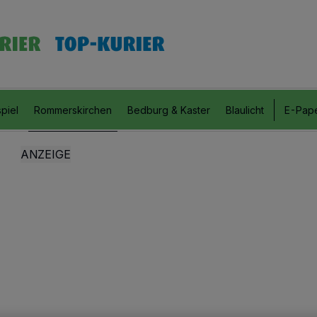
piel
Rommerskirchen
Bedburg & Kaster
Blaulicht
E-Pap