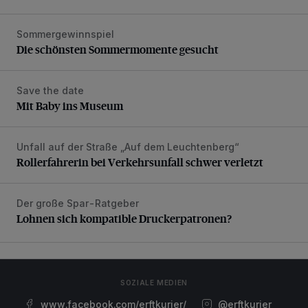
Sommergewinnspiel
Die schönsten Sommermomente gesucht
Die schönsten Sommermomente gesucht
Save the date
Mit Baby ins Museum
Mit Baby ins Museum
Unfall auf der Straße „Auf dem Leuchtenberg“
Rollerfahrerin bei Verkehrsunfall schwer verletzt
Rollerfahrerin bei Verkehrsunfall schwer verletzt
Der große Spar-Ratgeber
Lohnen sich kompatible Druckerpatronen?
Lohnen sich kompatible Druckerpatronen?
SOZIALE MEDIEN
www.facebook.com/erftkurier/
@erftkurier