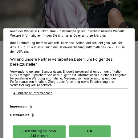
wie Browserdaten oder eindeutige Kennungen auf Ihrem Gerät zu. Durch Auswahl
von OK aktivieren Sie Tracking-Technologien für die unter „Wir und unsere
Partner verarbeiten Daten, um Ihnen Dienste bereitzustellen“ aufgeführten
Zwecke. Wenn Tracker deaktiviert sind, sind manche Inhalte und Anzeigen
möglicherweise nicht mehr so relevant für Sie. Sie können dieses Menü jederzeit
wieder aufrufen, um Ihre Einstellungen zu ändern oder Ihre Einwilligung zu
widerrufen, indem Sie auf den Link Einstellungen oder Ablehnen am unteren
Rand der Webseite klicken. Ihre Einstellungen gelten innerhalb unseres Website.
Weitere Informationen finden Sie in unserer Datenschutzerklärung.
Ihre Zustimmung umfasst alle erft-kurier.de-Seiten und schließt gem. Art. 49
Nicole Meier und Torsten Schneiders sind das neue Königspaar im
Abs. 1 S. 1 lit. a DSGVO auch die Datenverarbeitung außerhalb des EWR, z.B. in
Doppeldorf.
den USA ein.
Foto: Krönchen´s Welt - Fotografie Stephanie Büttner
Wir und unsere Partner verarbeiten Daten, um Folgendes
bereitzustellen:
Verwendung genauer Standortdaten. Endgeräteeigenschaften zur Identifikation
aktiv abfragen. Speichern von oder Zugriff auf Informationen auf einem Endgerät.
Personalisierte Werbung und Inhalte, Messung von Werbeleistung und der
Performance von Inhalten, Zielgruppenforschung sowie Entwicklung und
Verbesserung von Angeboten.
N
Ausführliche Informationen
icole Meier ist 43 Jahre alt und
Erzieherin. Ihre Hobbys sind, sich als
Impressum
Datenschutz
Tanztrainerin und beim Sport beim VfL 09
Otzenrath zu engagieren, Sport im Gras beim
Einstellungen oder
OK
SV09 Otzenrath und Camping. Sie ist Mitglied
Ablehnen