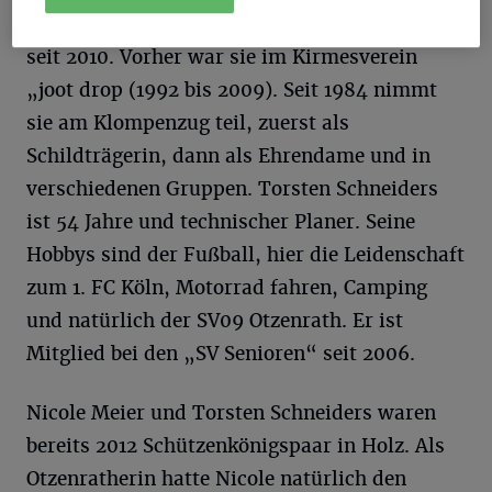
bei der Klompengruppe „Pratsch Durreen“
seit 2010. Vorher war sie im Kirmesverein
„joot drop (1992 bis 2009). Seit 1984 nimmt
sie am Klompenzug teil, zuerst als
Schildträgerin, dann als Ehrendame und in
verschiedenen Gruppen. Torsten Schneiders
ist 54 Jahre und technischer Planer. Seine
Hobbys sind der Fußball, hier die Leidenschaft
zum 1. FC Köln, Motorrad fahren, Camping
und natürlich der SV09 Otzenrath. Er ist
Mitglied bei den „SV Senioren“ seit 2006.
Nicole Meier und Torsten Schneiders waren
bereits 2012 Schützenkönigspaar in Holz. Als
Otzenratherin hatte Nicole natürlich den