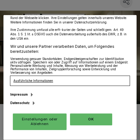
Zwecke. Wenn Tracker deaktiviert sind, sind manche Inhalte und Anzeigen
möglicherweise nicht mehr so relevant für Sie. Sie können dieses Menü jederzeit
wieder aufrufen, um Ihre Einstellungen zu ändern oder Ihre Einwilligung zu
widerrufen, indem Sie auf den Link Einstellungen oder Ablehnen am unteren
Rand der Webseite klicken. Ihre Einstellungen gelten innerhalb unseres Website.
Weitere Informationen finden Sie in unserer Datenschutzerklärung.
Ihre Zustimmung umfasst alle erft-kurier.de-Seiten und schließt gem. Art. 49
Abs. 1 S. 1 lit. a DSGVO auch die Datenverarbeitung außerhalb des EWR, z.B. in
den USA ein.
Wir und unsere Partner verarbeiten Daten, um Folgendes
bereitzustellen:
Verwendung genauer Standortdaten. Endgeräteeigenschaften zur Identifikation
aktiv abfragen. Speichern von oder Zugriff auf Informationen auf einem Endgerät.
Personalisierte Werbung und Inhalte, Messung von Werbeleistung und der
Performance von Inhalten, Zielgruppenforschung sowie Entwicklung und
Verbesserung von Angeboten.
Ausführliche Informationen
Impressum
Datenschutz
Foto: Foto von Cat Han auf Unsplash
Einstellungen oder
OK
Ablehnen