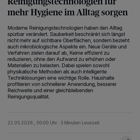
Reinigungstechnologien für
mehr Hygiene im Alltag sorgen
Moderne Reinigungstechnologien haben den Alltag
spürbar verändert. Sauberkeit beschränkt sich längst
nicht mehr auf sichtbare Oberflächen, sondern bezieht
auch mikrobiologische Aspekte ein. Neue Geräte und
Verfahren zielen darauf ab, Keime effizient zu
reduzieren, ohne den Aufwand zu erhöhen oder
Materialien zu belasten. Dabei spielen sowohl
physikalische Methoden als auch intelligente
Techniklösungen eine wichtige Rolle. Haushalte
profitieren von schnellerer Anwendung, besserer
Reichweite und einer gleichbleibenden
Reinigungsqualität.
21.05.2026 , 00:00 Uhr
3 Minuten Lesezeit
Wir und unsere
218
-Partner speichern und greifen auf personenbezogene Daten
wie Browserdaten oder eindeutige Kennungen auf Ihrem Gerät zu. Durch Auswahl
von OK aktivieren Sie Tracking-Technologien für die unter „Wir und unsere
Partner verarbeiten Daten, um Ihnen Dienste bereitzustellen“ aufgeführten