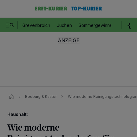
Grevenbroich
Jüchen
Sommergewinnspiel
Romm
Bedburg & Kaster
Wie moderne Reinigungstechnologien 
Haushalt:
Wie moderne