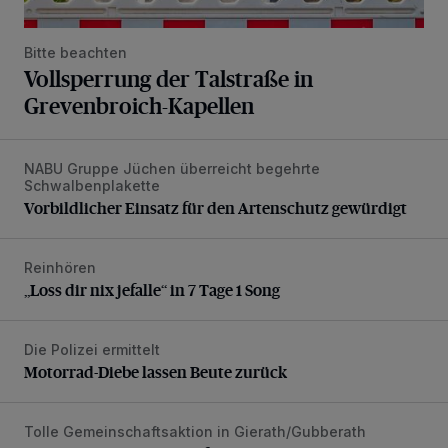
Bitte beachten
Vollsperrung der Talstraße in
Grevenbroich-Kapellen
NABU Gruppe Jüchen überreicht begehrte
Vorbildlicher Einsatz für den Artenschutz gewürdigt
Schwalbenplakette
Vorbildlicher Einsatz für den Artenschutz gewürdigt
Reinhören
„Loss dir nix jefalle“ in 7 Tage 1 Song
„Loss dir nix jefalle“ in 7 Tage 1 Song
Die Polizei ermittelt
Motorrad-Diebe lassen Beute zurück
Motorrad-Diebe lassen Beute zurück
Tolle Gemeinschaftsaktion in Gierath/Gubberath
Pünktlich zum Schützenfest den Weg zum Festzelt geebne