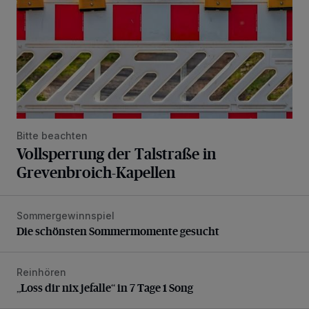
Bitte beachten
Vollsperrung der Talstraße in
Grevenbroich-Kapellen
Sommergewinnspiel
Die schönsten Sommermomente gesucht
Die schönsten Sommermomente gesucht
Reinhören
„Loss dir nix jefalle“ in 7 Tage 1 Song
„Loss dir nix jefalle“ in 7 Tage 1 Song