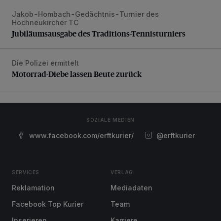
Jakob-Hombach-Gedächtnis-Turnier des
Jubiläumsausgabe des Traditions-Tennisturniers
Hochneukircher TC
Jubiläumsausgabe des Traditions-Tennisturniers
Die Polizei ermittelt
Motorrad-Diebe lassen Beute zurück
Motorrad-Diebe lassen Beute zurück
SOZIALE MEDIEN
www.facebook.com/erftkurier/
@erftkurier
SERVICES
VERLAG
Reklamation
Mediadaten
Facebook Top Kurier
Team
Inserieren
Karriere