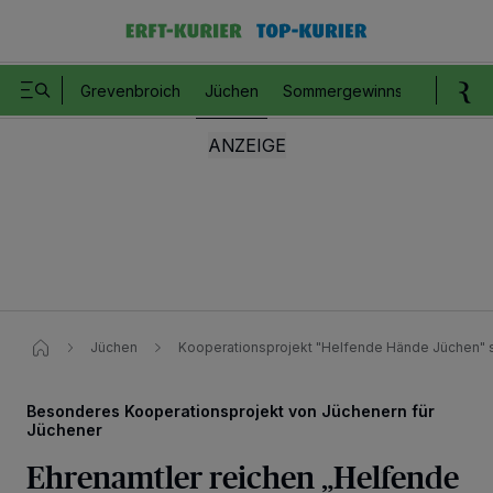
Grevenbroich
Jüchen
Sommergewinnspiel
Romm
Jüchen
Kooperationsprojekt "Helfende Hände Jüchen" s
Besonderes Kooperationsprojekt von Jüchenern für
Jüchener
Ehrenamtler reichen „Helfende