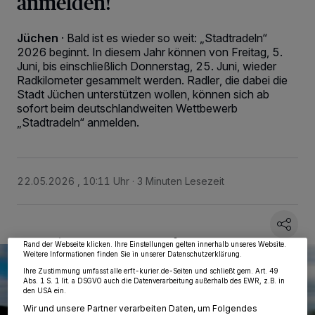
anmelden!
Jüchen
·
Bald ist es wieder so weit: „Stadtradeln“
2026 beginnt. In diesem Jahr können von Freitag, 5.
Juni, bis einschließlich Donnerstag, 25. Juni, wieder
Radkilometer gesammelt werden. Radler, die dabei die
Stadt Jüchen unterstützen wollen, können sich ab
sofort beim deutschlandweiten Wettbewerb
„Stadtradeln“ anmelden.
Wir und unsere
218
-Partner speichern und greifen auf personenbezogene Daten
wie Browserdaten oder eindeutige Kennungen auf Ihrem Gerät zu. Durch Auswahl
22.05.2026 , 10:11 Uhr
3 Minuten Lesezeit
von OK aktivieren Sie Tracking-Technologien für die unter „Wir und unsere
Partner verarbeiten Daten, um Ihnen Dienste bereitzustellen“ aufgeführten
Zwecke. Wenn Tracker deaktiviert sind, sind manche Inhalte und Anzeigen
möglicherweise nicht mehr so relevant für Sie. Sie können dieses Menü jederzeit
wieder aufrufen, um Ihre Einstellungen zu ändern oder Ihre Einwilligung zu
widerrufen, indem Sie auf den Link Einstellungen oder Ablehnen am unteren
Rand der Webseite klicken. Ihre Einstellungen gelten innerhalb unseres Website.
Weitere Informationen finden Sie in unserer Datenschutzerklärung.
Ihre Zustimmung umfasst alle erft-kurier.de-Seiten und schließt gem. Art. 49
Abs. 1 S. 1 lit. a DSGVO auch die Datenverarbeitung außerhalb des EWR, z.B. in
den USA ein.
Wir und unsere Partner verarbeiten Daten, um Folgendes