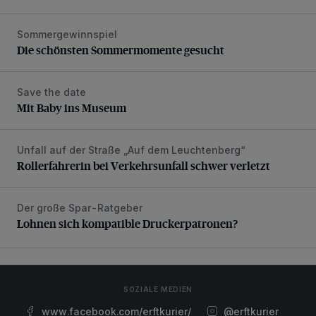
Sommergewinnspiel
Die schönsten Sommermomente gesucht
Die schönsten Sommermomente gesucht
Save the date
Mit Baby ins Museum
Mit Baby ins Museum
Unfall auf der Straße „Auf dem Leuchtenberg“
Rollerfahrerin bei Verkehrsunfall schwer verletzt
Rollerfahrerin bei Verkehrsunfall schwer verletzt
Der große Spar-Ratgeber
Lohnen sich kompatible Druckerpatronen?
Lohnen sich kompatible Druckerpatronen?
SOZIALE MEDIEN
www.facebook.com/erftkurier/
@erftkurier