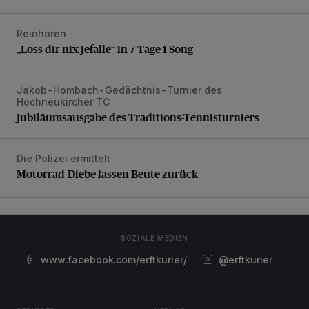
Reinhören
„Loss dir nix jefalle“ in 7 Tage 1 Song
„Loss dir nix jefalle“ in 7 Tage 1 Song
Jakob-Hombach-Gedächtnis-Turnier des
Jubiläumsausgabe des Traditions-Tennisturniers
Hochneukircher TC
Jubiläumsausgabe des Traditions-Tennisturniers
Die Polizei ermittelt
Motorrad-Diebe lassen Beute zurück
Motorrad-Diebe lassen Beute zurück
SOZIALE MEDIEN
www.facebook.com/erftkurier/
@erftkurier