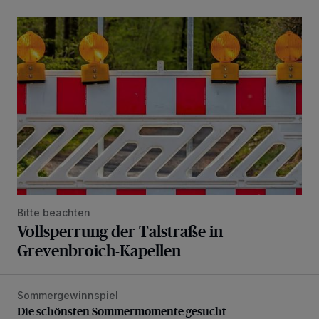
Vollsperrung der Talstraße in Grevenbroich-Kapellen
Bitte beachten
Vollsperrung der Talstraße in
Grevenbroich-Kapellen
Sommergewinnspiel
Die schönsten Sommermomente gesucht
Die schönsten Sommermomente gesucht