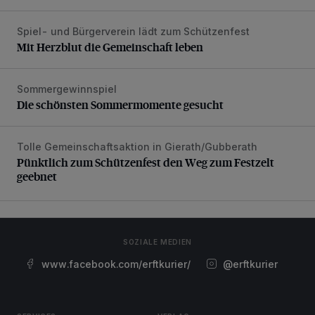
Spiel- und Bürgerverein lädt zum Schützenfest
Mit Herzblut die Gemeinschaft leben
Mit Herzblut die Gemeinschaft leben
Sommergewinnspiel
Die schönsten Sommermomente gesucht
Die schönsten Sommermomente gesucht
Tolle Gemeinschaftsaktion in Gierath/Gubberath
Pünktlich zum Schützenfest den Weg zum Festzelt geebne
Pünktlich zum Schützenfest den Weg zum Festzelt
geebnet
SOZIALE MEDIEN
www.facebook.com/erftkurier/
@erftkurier