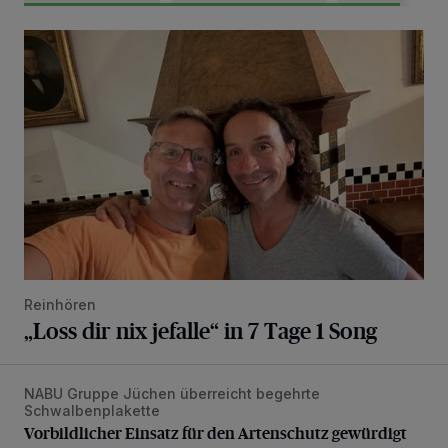
„Loss dir nix jefalle“ in 7 Tage 1 Song
Reinhören
„Loss dir nix jefalle“ in 7 Tage 1 Song
NABU Gruppe Jüchen überreicht begehrte
Vorbildlicher Einsatz für den Artenschutz gewürdigt
Schwalbenplakette
Vorbildlicher Einsatz für den Artenschutz gewürdigt