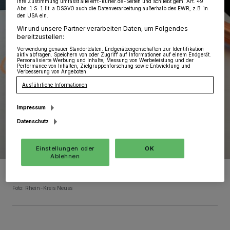
Ihre Zustimmung umfasst alle erft-kurier.de-Seiten und schließt gem. Art. 49
Abs. 1 S. 1 lit. a DSGVO auch die Datenverarbeitung außerhalb des EWR, z.B. in
den USA ein.
Wir und unsere Partner verarbeiten Daten, um Folgendes
bereitzustellen:
Verwendung genauer Standortdaten. Endgeräteeigenschaften zur Identifikation
aktiv abfragen. Speichern von oder Zugriff auf Informationen auf einem Endgerät.
Personalisierte Werbung und Inhalte, Messung von Werbeleistung und der
Performance von Inhalten, Zielgruppenforschung sowie Entwicklung und
Verbesserung von Angeboten.
Ausführliche Informationen
Impressum
Datenschutz
Einstellungen oder
OK
Ablehnen
Der 7-Tage-Inzidenz-Wert des Robert Koch Instituts (RKI) liegt für
den Rhein-Kreis heute bei 105,5
Foto: Rhein-Kreis Neuss