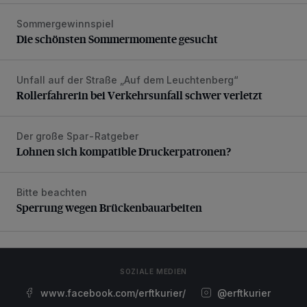
Sommergewinnspiel
Die schönsten Sommermomente gesucht
Die schönsten Sommermomente gesucht
Unfall auf der Straße „Auf dem Leuchtenberg“
Rollerfahrerin bei Verkehrsunfall schwer verletzt
Rollerfahrerin bei Verkehrsunfall schwer verletzt
Der große Spar-Ratgeber
Lohnen sich kompatible Druckerpatronen?
Lohnen sich kompatible Druckerpatronen?
Bitte beachten
Sperrung wegen Brückenbauarbeiten
Sperrung wegen Brückenbauarbeiten
SOZIALE MEDIEN
www.facebook.com/erftkurier/
@erftkurier