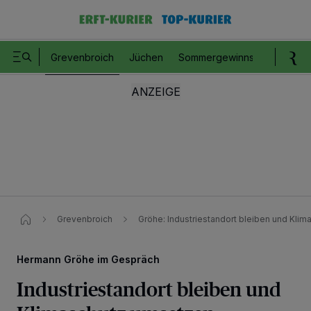
Grevenbroich
Jüchen
Sommergewinnspiel
Romm
Grevenbroich
Gröhe: Industriestandort bleiben und Kli
Hermann Gröhe im Gespräch
Industriestandort bleiben und