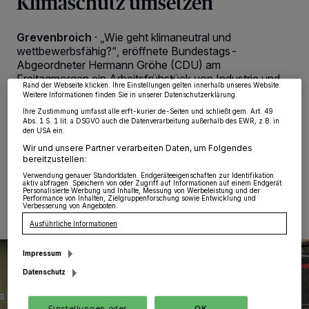
Klimaschutz umsetzen
Wir und unsere
218
-Partner speichern und greifen auf personenbezogene Daten
wie Browserdaten oder eindeutige Kennungen auf Ihrem Gerät zu. Durch Auswahl
von OK aktivieren Sie Tracking-Technologien für die unter „Wir und unsere
Grevenbroich
·
„Wie geht klimaneutral und
Partner verarbeiten Daten, um Ihnen Dienste bereitzustellen“ aufgeführten
Zwecke. Wenn Tracker deaktiviert sind, sind manche Inhalte und Anzeigen
wettbewerbsfähig?“, eröffnete Bundestags-
möglicherweise nicht mehr so relevant für Sie. Sie können dieses Menü jederzeit
Abgeordneter Hermann Gröhe (CDU) am
wieder aufrufen, um Ihre Einstellungen zu ändern oder Ihre Einwilligung zu
widerrufen, indem Sie auf den Link Einstellungen oder Ablehnen am unteren
Freitagmorgen ein Arbeitsfrühstück von Industrie und
Rand der Webseite klicken. Ihre Einstellungen gelten innerhalb unseres Website.
Politik. Auf seine Einladung sind Schwergewichte der
Weitere Informationen finden Sie in unserer Datenschutzerklärung.
Industrie und politische Gestalter von europäischer bis
Ihre Zustimmung umfasst alle erft-kurier.de-Seiten und schließt gem. Art. 49
zur lokalen Ebene gekommen.
Abs. 1 S. 1 lit. a DSGVO auch die Datenverarbeitung außerhalb des EWR, z.B. in
den USA ein.
Wir und unsere Partner verarbeiten Daten, um Folgendes
bereitzustellen:
Verwendung genauer Standortdaten. Endgeräteeigenschaften zur Identifikation
08.11.2021 , 10:22 Uhr
Eine Minute Lesezeit
aktiv abfragen. Speichern von oder Zugriff auf Informationen auf einem Endgerät.
Personalisierte Werbung und Inhalte, Messung von Werbeleistung und der
Performance von Inhalten, Zielgruppenforschung sowie Entwicklung und
Verbesserung von Angeboten.
Ausführliche Informationen
Impressum
Datenschutz
Einstellungen oder
OK