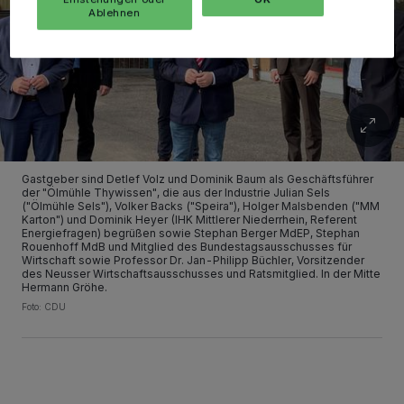
Ablehnen
Gastgeber sind Detlef Volz und Dominik Baum als Geschäftsführer
der "Ölmühle Thywissen", die aus der Industrie Julian Sels
("Ölmühle Sels"), Volker Backs ("Speira"), Holger Malsbenden ("MM
Karton") und Dominik Heyer (IHK Mittlerer Niederrhein, Referent
Energiefragen) begrüßen sowie Stephan Berger MdEP, Stephan
Rouenhoff MdB und Mitglied des Bundestagsausschusses für
Wirtschaft sowie Professor Dr. Jan-Philipp Büchler, Vorsitzender
des Neusser Wirtschaftsausschusses und Ratsmitglied. In der Mitte
Hermann Gröhe.
Foto: CDU