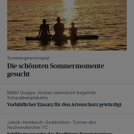
Sommergewinnspiel
Die schönsten Sommermomente
gesucht
NABU Gruppe Jüchen überreicht begehrte
Vorbildlicher Einsatz für den Artenschutz gewürdigt
Schwalbenplakette
Vorbildlicher Einsatz für den Artenschutz gewürdigt
Jakob-Hombach-Gedächtnis-Turnier des
Jubiläumsausgabe des Traditions-Tennisturniers
Hochneukircher TC
Jubiläumsausgabe des Traditions-Tennisturniers