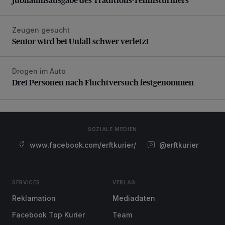
Zeugen gesucht
Senior wird bei Unfall schwer verletzt
Senior wird bei Unfall schwer verletzt
Drogen im Auto
Drei Personen nach Fluchtversuch festgenommen
Drei Personen nach Fluchtversuch festgenommen
SOZIALE MEDIEN
www.facebook.com/erftkurier/
@erftkurier
SERVICES
VERLAG
Reklamation
Mediadaten
Facebook Top Kurier
Team