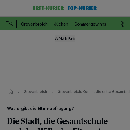
Grevenbroich
Jüchen
Sommergewinnspiel
Romm
Grevenbroich
Grevenbroich: Kommt die dritte Gesamtsc
Was ergibt die Elternbefragung?
Die Stadt, die Gesamtschule