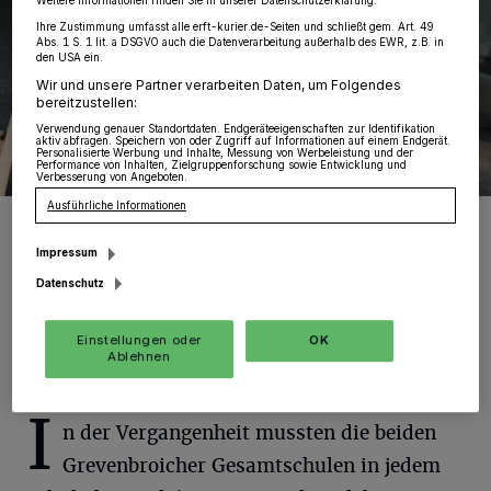
Weitere Informationen finden Sie in unserer Datenschutzerklärung.
Ihre Zustimmung umfasst alle erft-kurier.de-Seiten und schließt gem. Art. 49
Abs. 1 S. 1 lit. a DSGVO auch die Datenverarbeitung außerhalb des EWR, z.B. in
den USA ein.
Wir und unsere Partner verarbeiten Daten, um Folgendes
bereitzustellen:
Verwendung genauer Standortdaten. Endgeräteeigenschaften zur Identifikation
aktiv abfragen. Speichern von oder Zugriff auf Informationen auf einem Endgerät.
Personalisierte Werbung und Inhalte, Messung von Werbeleistung und der
Performance von Inhalten, Zielgruppenforschung sowie Entwicklung und
Verbesserung von Angeboten.
Ausführliche Informationen
Verliert das Pascal-Gymnasium seine Fünfzügigkeit, würde viel
Differenzierung, Individualisierung und Förderung verloren gehen.
Auch der Informatik-Leistungskurs würde dann auf der Kippe
Impressum
stehen.
Datenschutz
Foto: Pascal
Einstellungen oder
OK
Ablehnen
I
n der Vergangenheit mussten die beiden
Grevenbroicher Gesamtschulen in jedem