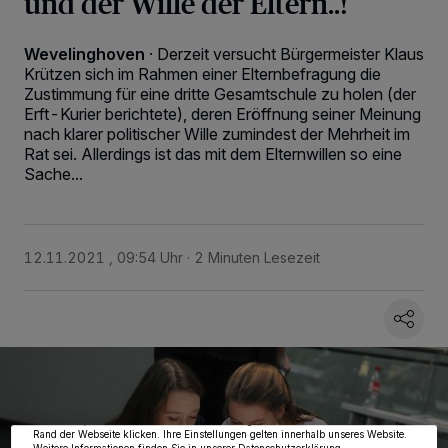
und der Wille der Eltern..!
Wevelinghoven
·
Derzeit versucht Bürgermeister Klaus
Krützen sich im Rahmen einer Elternbefragung die
Zustimmung für eine dritte Gesamtschule zu holen (der
Erft-Kurier berichtete), deren Eröffnung seiner Meinung
nach klarer politischer Wille zumindest der Mehrheit im
Rat sei. Allerdings ist das mit dem Elternwillen so eine
Sache...
12.11.2021 , 09:54 Uhr
2 Minuten Lesezeit
Wir und unsere
218
-Partner speichern und greifen auf personenbezogene Daten
wie Browserdaten oder eindeutige Kennungen auf Ihrem Gerät zu. Durch Auswahl
von OK aktivieren Sie Tracking-Technologien für die unter „Wir und unsere
Partner verarbeiten Daten, um Ihnen Dienste bereitzustellen“ aufgeführten
Zwecke. Wenn Tracker deaktiviert sind, sind manche Inhalte und Anzeigen
möglicherweise nicht mehr so relevant für Sie. Sie können dieses Menü jederzeit
wieder aufrufen, um Ihre Einstellungen zu ändern oder Ihre Einwilligung zu
widerrufen, indem Sie auf den Link Einstellungen oder Ablehnen am unteren
Rand der Webseite klicken. Ihre Einstellungen gelten innerhalb unseres Website.