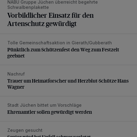
NABU Gruppe Jüchen überreicht begehrte
Schwalbenplakette
Vorbildlicher Einsatz für den
Artenschutz gewürdigt
Tolle Gemeinschaftsaktion in Gierath/Gubberath
Pünktlich zum Schützenfest den Weg zum Festzelt geebne
Pünktlich zum Schützenfest den Weg zum Festzelt
geebnet
Nachruf
Trauer um Heimatforscher und Herzblut-Schütze Hans W
Trauer um Heimatforscher und Herzblut-Schütze Hans
Wagner
Stadt Jüchen bittet um Vorschläge
Ehrenamtler sollen gewürdigt werden
Ehrenamtler sollen gewürdigt werden
Zeugen gesucht
Senior wird bei Unfall schwer verletzt
Senior wird bei Unfall schwer verletzt